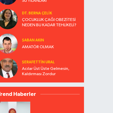
SU YILANLARI
DT. BERNA ÇELIK
ÇOCUKLUK ÇAĞI OBEZİTESİ
NEDEN BU KADAR TEHLİKELİ?
ŞABAN AKIN
AMATÖR OLMAK
ŞERAFETTIN URAL
Acılar Üst Üste Gelmesin,
Kaldırması Zordur
Trend Haberler