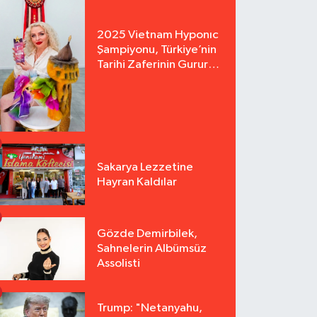
2025 Vietnam Hyponıc
Şampiyonu, Türkiye’nin
Tarihi Zaferinin Gururu
Arzu Yurter’den Bomba
Açılış!
Sakarya Lezzetine
Hayran Kaldılar
Gözde Demirbilek,
Sahnelerin Albümsüz
Assolisti
Trump: "Netanyahu,