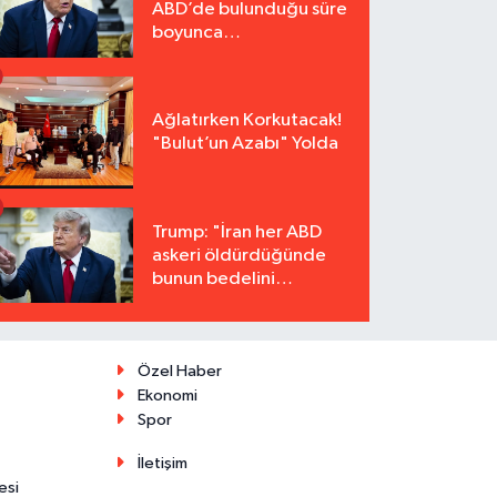
ABD’de bulunduğu süre
boyunca
tutuklanmayacak"
Ağlatırken Korkutacak!
"Bulut’un Azabı" Yolda
Trump: "İran her ABD
askeri öldürdüğünde
bunun bedelini
katbekat ödeyecek"
Özel Haber
Ekonomi
Spor
İletişim
esi