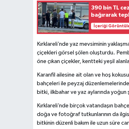
390 bin TL cez
bağırarak tep
İçeriği Görüntül
Kırklareli’nde yaz mevsiminin yaklaşm
çiçekleri görsel şölen oluşturdu. Pemb
öne çıkan çiçekler, kentteki yeşil alanla
Karanfil ailesine ait olan ve hoş kokus
bahçeleri ile peyzaj düzenlemelerinde s
bitki, ilkbahar ve yaz aylarında yoğun 
Kırklareli’nde birçok vatandaşın bahçe
doğa ve fotoğraf tutkunlarının da ilgis
bitkinin düzenli bakım ile uzun süre canl