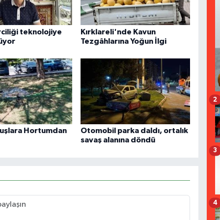
ciliği teknolojiye
Kırklareli'nde Kavun
üyor
Tezgâhlarına Yoğun İlgi
2
Kuşlara Hortumdan
Otomobil parka daldı, ortalık
savaş alanına döndü
3
4