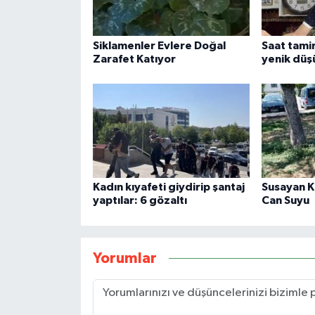
Siklamenler Evlere Doğal
Saat tamir
Zarafet Katıyor
yenik düş
Kadın kıyafeti giydirip şantaj
Susayan 
yaptılar: 6 gözaltı
Can Suyu
Yorumlar