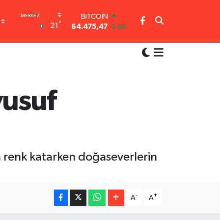
BITCOIN
°
21
64.475,47
0.66
DOLAR
47,5971
0.05
EURO
55,1336
0.18
STERLİN
64,2534
0.22
yusuf
GRAM ALTIN
6527.85
0.54
BİST100
13.703
0
a renk katarken doğaseverlerin
-
+
A
A