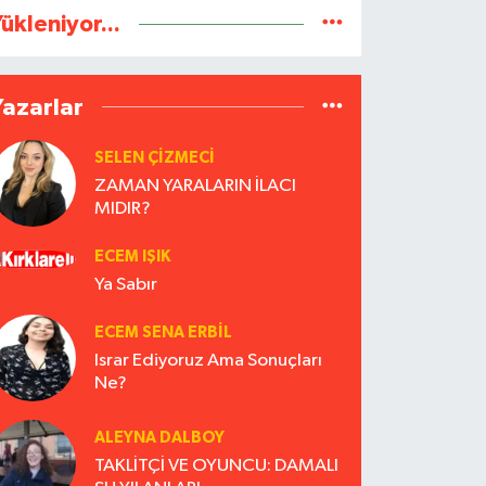
ükleniyor...
Yazarlar
SELEN ÇİZMECİ
ZAMAN YARALARIN İLACI
MIDIR?
ECEM IŞIK
Ya Sabır
ECEM SENA ERBIL
Israr Ediyoruz Ama Sonuçları
Ne?
ALEYNA DALBOY
TAKLİTÇİ VE OYUNCU: DAMALI