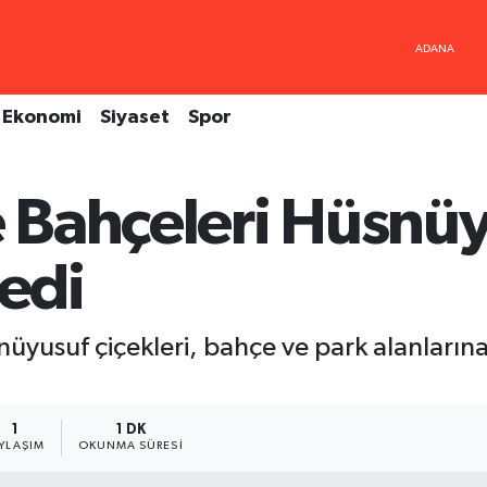
Ekonomi
Siyaset
Spor
e Bahçeleri Hüsnü
ledi
üyusuf çiçekleri, bahçe ve park alanların
1
1 DK
YLAŞIM
OKUNMA SÜRESI