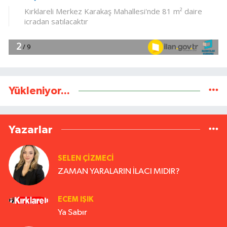
Yükleniyor...
Yazarlar
SELEN ÇİZMECİ
ZAMAN YARALARIN İLACI MIDIR?
ECEM IŞIK
Ya Sabır