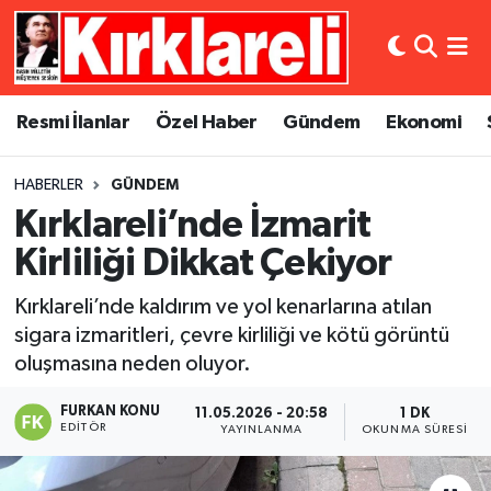
Resmi İlanlar
Asayiş
Künye
Merkez Nöbetçi Eczaneler
Resmi İlanlar
Özel Haber
Gündem
Ekonomi
Özel Haber
Bilim ve Teknoloji
İletişim
Merkez Hava Durumu
HABERLER
GÜNDEM
Gündem
Dünya
Gizlilik Sözleşmesi
Merkez Trafik Yoğunluk Haritası
Kırklareli’nde İzmarit
Ekonomi
Eğitim
Süper Lig Puan Durumu ve Fikstür
Kirliliği Dikkat Çekiyor
Kırklareli’nde kaldırım ve yol kenarlarına atılan
Siyaset
Kültür Sanat
Tüm Manşetler
sigara izmaritleri, çevre kirliliği ve kötü görüntü
oluşmasına neden oluyor.
Spor
Magazin
Son Dakika Haberleri
FURKAN KONU
11.05.2026 - 20:58
1 DK
Medya
Haber Arşivi
EDITÖR
YAYINLANMA
OKUNMA SÜRESI
Sağlık