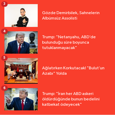
3
Gözde Demirbilek, Sahnelerin
Albümsüz Assolisti
4
Trump: "Netanyahu, ABD’de
bulunduğu süre boyunca
tutuklanmayacak"
5
Ağlatırken Korkutacak! "Bulut’un
Azabı" Yolda
6
Trump: "İran her ABD askeri
öldürdüğünde bunun bedelini
katbekat ödeyecek"