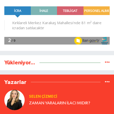
Yükleniyor...
Yazarlar
SELEN ÇİZMECİ
ZAMAN YARALARIN İLACI MIDIR?