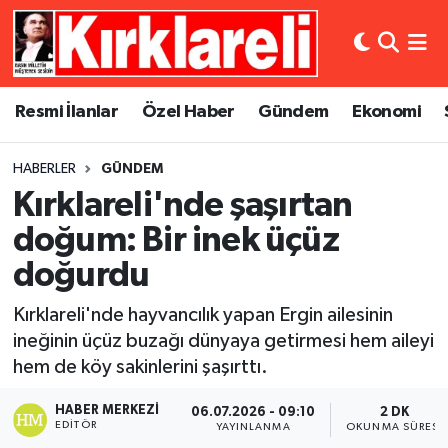
Resmi İlanlar
Asayiş
Künye
Merkez Nöbetçi Eczaneler
Resmi İlanlar
Özel Haber
Gündem
Ekonomi
Özel Haber
Bilim ve Teknoloji
İletişim
Merkez Hava Durumu
HABERLER
GÜNDEM
Gündem
Dünya
Gizlilik Sözleşmesi
Merkez Trafik Yoğunluk Haritası
Kırklareli'nde şaşırtan
Ekonomi
Eğitim
Süper Lig Puan Durumu ve Fikstür
doğum: Bir inek üçüz
doğurdu
Siyaset
Kültür Sanat
Tüm Manşetler
Kırklareli'nde hayvancılık yapan Ergin ailesinin
Spor
Magazin
Son Dakika Haberleri
ineğinin üçüz buzağı dünyaya getirmesi hem aileyi
hem de köy sakinlerini şaşırttı.
Medya
Haber Arşivi
HABER MERKEZI
06.07.2026 - 09:10
2 DK
EDITÖR
YAYINLANMA
OKUNMA SÜRESI
Sağlık