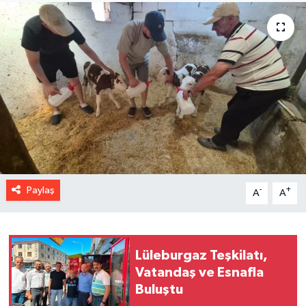
Paylaş
-
+
A
A
Lüleburgaz Teşkilatı,
Vatandaş ve Esnafla
Buluştu