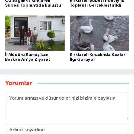
Öz Sağlık-İş Kırklareli
Kırklareli Şubesi’nde Aylık
Şubesi Toplantıda Buluştu
Toplantı Gerçekleştirildi
İl Müdürü Kumaş’tan
Kırklareli Kırsalında Kazlar
Başkan Arı’ya Ziyaret
İlgi Görüyor
Yorumlar