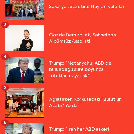
Sakarya Lezzetine Hayran Kaldılar
3
Gözde Demirbilek, Sahnelerin
Albümsüz Assolisti
4
Trump: "Netanyahu, ABD’de
bulunduğu süre boyunca
tutuklanmayacak"
5
Ağlatırken Korkutacak! "Bulut’un
Azabı" Yolda
6
Trump: "İran her ABD askeri