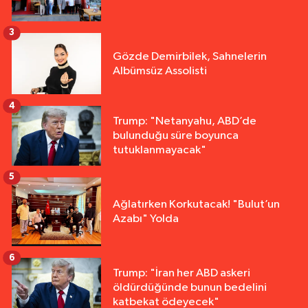
3
Gözde Demirbilek, Sahnelerin
Albümsüz Assolisti
4
Trump: "Netanyahu, ABD’de
bulunduğu süre boyunca
tutuklanmayacak"
5
Ağlatırken Korkutacak! "Bulut’un
Azabı" Yolda
6
Trump: "İran her ABD askeri
öldürdüğünde bunun bedelini
katbekat ödeyecek"