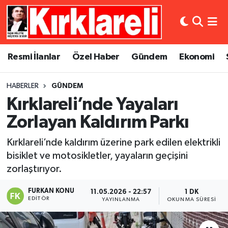
Resmi İlanlar
Asayiş
Künye
Merkez Nöbetçi Eczaneler
Resmi İlanlar
Özel Haber
Gündem
Ekonomi
Özel Haber
Bilim ve Teknoloji
İletişim
Merkez Hava Durumu
HABERLER
GÜNDEM
Gündem
Dünya
Gizlilik Sözleşmesi
Merkez Trafik Yoğunluk Haritası
Kırklareli’nde Yayaları
Ekonomi
Eğitim
Süper Lig Puan Durumu ve Fikstür
Zorlayan Kaldırım Parkı
Kırklareli’nde kaldırım üzerine park edilen elektrikli
Siyaset
Kültür Sanat
Tüm Manşetler
bisiklet ve motosikletler, yayaların geçişini
zorlaştırıyor.
Spor
Magazin
Son Dakika Haberleri
FURKAN KONU
11.05.2026 - 22:57
1 DK
Medya
Haber Arşivi
EDITÖR
YAYINLANMA
OKUNMA SÜRESI
Sağlık