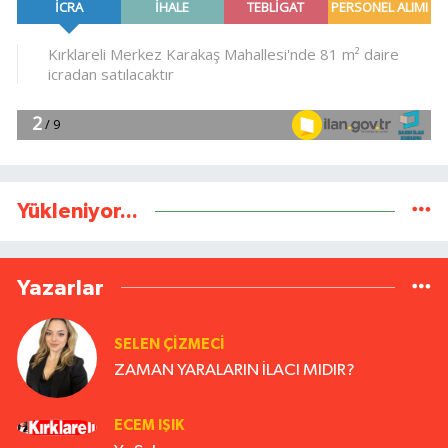
Yükleniyor...
Yazarlar
SELEN ÇİZMECİ
ZAMAN YARALARIN İLACI MIDIR?
ECEM IŞIK