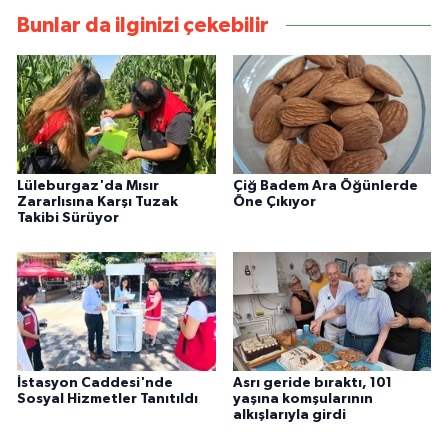
Bunlar da ilginizi çekebilir
Lüleburgaz'da Mısır
Çiğ Badem Ara Öğünlerde
Zararlısına Karşı Tuzak
Öne Çıkıyor
Takibi Sürüyor
İstasyon Caddesi'nde
Asrı geride bıraktı, 101
Sosyal Hizmetler Tanıtıldı
yaşına komşularının
alkışlarıyla girdi