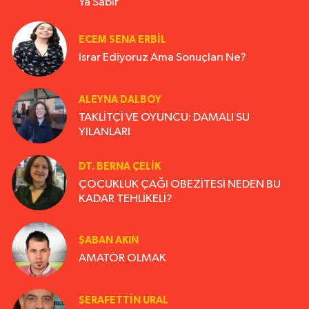
Ya Sabır
ECEM SENA ERBIL
Israr Ediyoruz Ama Sonuçları Ne?
ALEYNA DALBOY
TAKLİTÇİ VE OYUNCU: DAMALI SU
YILANLARI
DT. BERNA ÇELIK
ÇOCUKLUK ÇAĞI OBEZİTESİ NEDEN BU
KADAR TEHLİKELİ?
ŞABAN AKIN
AMATÖR OLMAK
ŞERAFETTIN URAL