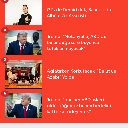
Gözde Demirbilek, Sahnelerin
Albümsüz Assolisti
4
Trump: "Netanyahu, ABD’de
bulunduğu süre boyunca
tutuklanmayacak"
5
Ağlatırken Korkutacak! "Bulut’un
Azabı" Yolda
6
Trump: "İran her ABD askeri
öldürdüğünde bunun bedelini
katbekat ödeyecek"