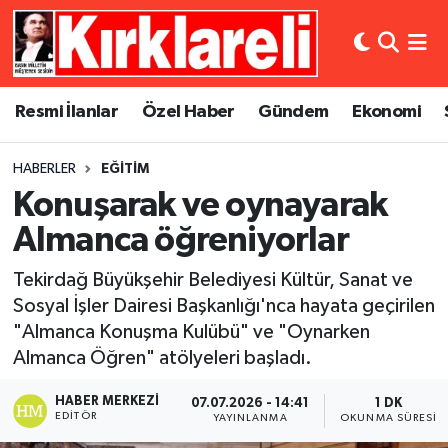
Resmi İlanlar
Asayiş
Künye
Merkez Nöbetçi Eczaneler
Resmi İlanlar
Özel Haber
Gündem
Ekonomi
Özel Haber
Bilim ve Teknoloji
İletişim
Merkez Hava Durumu
HABERLER
EĞITIM
Gündem
Dünya
Gizlilik Sözleşmesi
Merkez Trafik Yoğunluk Haritası
Konuşarak ve oynayarak
Ekonomi
Eğitim
Süper Lig Puan Durumu ve Fikstür
Almanca öğreniyorlar
Tekirdağ Büyükşehir Belediyesi Kültür, Sanat ve
Siyaset
Kültür Sanat
Tüm Manşetler
Sosyal İşler Dairesi Başkanlığı'nca hayata geçirilen
"Almanca Konuşma Kulübü" ve "Oynarken
Spor
Magazin
Son Dakika Haberleri
Almanca Öğren" atölyeleri başladı.
Medya
Haber Arşivi
HABER MERKEZI
07.07.2026 - 14:41
1 DK
EDITÖR
YAYINLANMA
OKUNMA SÜRESI
Sağlık