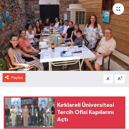
Paylaş
-
+
A
A
Kırklareli Üniversitesi
Tercih Ofisi Kapılarını
Açtı