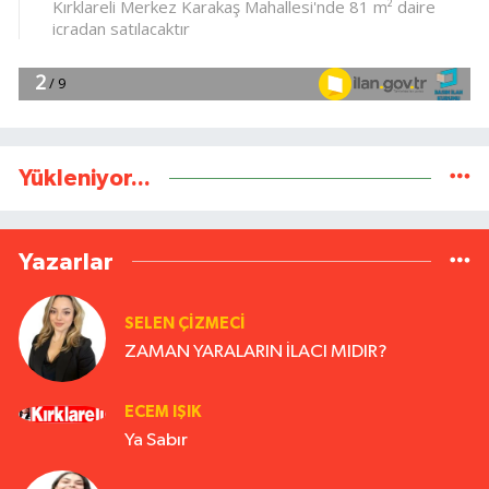
Yükleniyor...
Yazarlar
SELEN ÇİZMECİ
ZAMAN YARALARIN İLACI MIDIR?
ECEM IŞIK
Ya Sabır