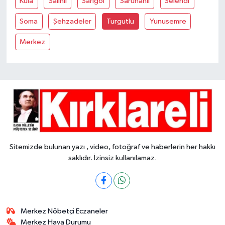
Kula
Salihli
Sarigöl
Saruhanli
Selendi
Soma
Şehzadeler
Turgutlu
Yunusemre
Merkez
Sitemizde bulunan yazı , video, fotoğraf ve haberlerin her hakkı
saklıdır. İzinsiz kullanılamaz.
Merkez Nöbetçi Eczaneler
Merkez Hava Durumu