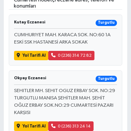
Cumartesi nöbetçi eczane adres, telefon ve
konumları
Kutay Eczanesi
Turgutlu
CUMHURIYET MAH. KARACA SOK. NO:60 1A
ESKİ SSK HASTANESİ ARKA SOKAK
Yol Tarifi Al
0 (236) 314 72 82
Okyay Eczanesi
Turgutlu
SEHITLER MH. SEHIT OGUZ ERBAY SOK. NO:29
TURGUTLU MANISA ŞEHİTLER MAH. ŞEHİT
OĞUZ ERBAY SOK.NO:29 CUMARTESİ PAZARI
KARŞISI
Yol Tarifi Al
0 (236) 313 24 14