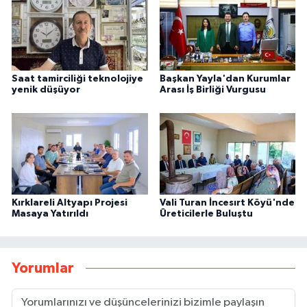
Saat tamirciliği teknolojiye
Başkan Yayla'dan Kurumlar
yenik düşüyor
Arası İş Birliği Vurgusu
Kırklareli Altyapı Projesi
Vali Turan İncesırt Köyü'nde
Masaya Yatırıldı
Üreticilerle Buluştu
Yorumlar