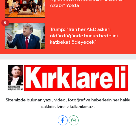
Azabı" Yolda
6
Trump: "İran her ABD askeri
öldürdüğünde bunun bedelini
katbekat ödeyecek"
Sitemizde bulunan yazı , video, fotoğraf ve haberlerin her hakkı
saklıdır. İzinsiz kullanılamaz.