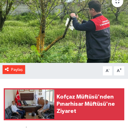
Paylaş
-
+
A
A
Kofçaz Müftüsü'nden
Pınarhisar Müftüsü'ne
Ziyaret