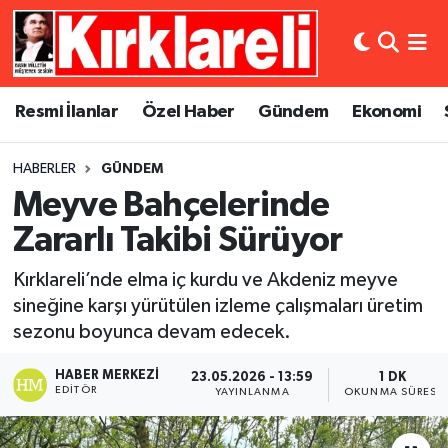
Resmi İlanlar
Asayiş
Künye
Merkez Nöbetçi Eczaneler
Resmi İlanlar
Özel Haber
Gündem
Ekonomi
Özel Haber
Bilim ve Teknoloji
İletişim
Merkez Hava Durumu
HABERLER
GÜNDEM
Gündem
Dünya
Gizlilik Sözleşmesi
Merkez Trafik Yoğunluk Haritası
Meyve Bahçelerinde
Ekonomi
Eğitim
Süper Lig Puan Durumu ve Fikstür
Zararlı Takibi Sürüyor
Kırklareli’nde elma iç kurdu ve Akdeniz meyve
Siyaset
Kültür Sanat
Tüm Manşetler
sineğine karşı yürütülen izleme çalışmaları üretim
sezonu boyunca devam edecek.
Spor
Magazin
Son Dakika Haberleri
HABER MERKEZI
23.05.2026 - 13:59
1 DK
Medya
Haber Arşivi
EDITÖR
YAYINLANMA
OKUNMA SÜRESI
Sağlık