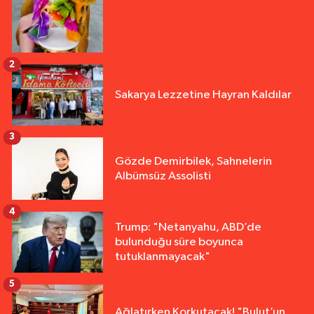
2
Sakarya Lezzetine Hayran Kaldılar
3
Gözde Demirbilek, Sahnelerin
Albümsüz Assolisti
4
Trump: "Netanyahu, ABD’de
bulunduğu süre boyunca
tutuklanmayacak"
5
Ağlatırken Korkutacak! "Bulut’un