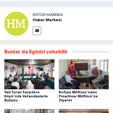
EDITÖR HAKKINDA
Haber Merkezi
Bunlar da ilginizi çekebilir
Vali Turan Sarpdere
Kofçaz Müftüsü'nden
Köyü'nde Vatandaşlarla
Pınarhisar Müftüsü'ne
Buluştu
Ziyaret