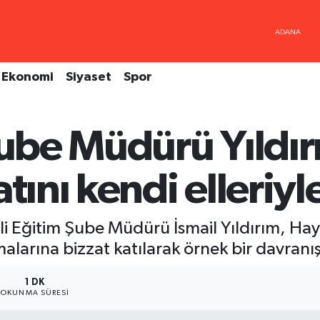
Ekonomi
Siyaset
Spor
Şube Müdürü Yıldı
tını kendi elleriyl
lli Eğitim Şube Müdürü İsmail Yıldırım, H
alarına bizzat katılarak örnek bir davranış
1 DK
OKUNMA SÜRESI