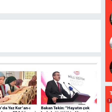
1
'da Yaz Kur'an-ı
Bakan Tekin: "Hayatın çok