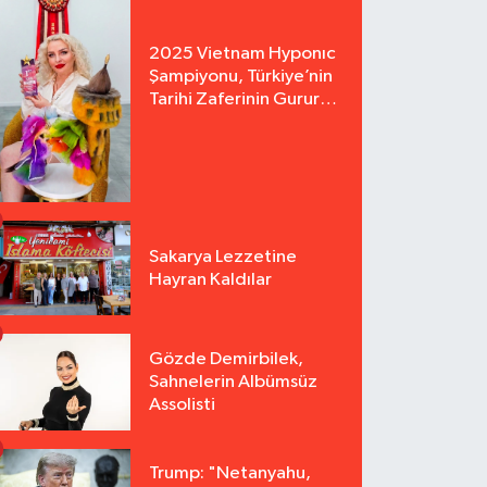
2025 Vietnam Hyponıc
Şampiyonu, Türkiye’nin
Tarihi Zaferinin Gururu
Arzu Yurter’den Bomba
Açılış!
Sakarya Lezzetine
Hayran Kaldılar
Gözde Demirbilek,
Sahnelerin Albümsüz
Assolisti
Trump: "Netanyahu,