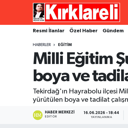
Resmi İlanlar
Asayiş
Künye
Merkez Nöbetçi Eczaneler
Resmi İlanlar
Özel Haber
Gündem
Özel Haber
Bilim ve Teknoloji
İletişim
Merkez Hava Durumu
HABERLER
EĞITIM
Gündem
Dünya
Gizlilik Sözleşmesi
Merkez Trafik Yoğunluk Haritası
Milli Eğitim 
Ekonomi
Eğitim
Süper Lig Puan Durumu ve Fikstür
boya ve tadila
Siyaset
Kültür Sanat
Tüm Manşetler
Tekirdağ'ın Hayrabolu ilçesi Mi
Spor
Magazin
Son Dakika Haberleri
yürütülen boya ve tadilat çalışm
Medya
Haber Arşivi
HABER MERKEZI
16.06.2026 - 18:44
EDITÖR
YAYINLANMA
Sağlık