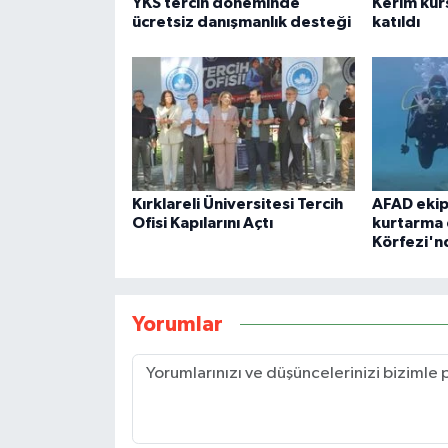
YKS tercih döneminde
Kerim kur
ücretsiz danışmanlık desteği
katıldı
Kırklareli Üniversitesi Tercih
AFAD ekipl
Ofisi Kapılarını Açtı
kurtarma 
Körfezi'n
Yorumlar