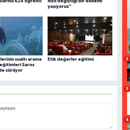
slarına 624 öğrenci
hızlı değiştiği bir dönemi
yaşıyoruz"
erinin sualtı arama
Etik değerler eğitimi
2
eğitimleri Saros
de sürüyor
3
4