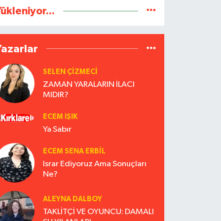
ükleniyor...
Yazarlar
SELEN ÇİZMECİ
ZAMAN YARALARIN İLACI
MIDIR?
ECEM IŞIK
Ya Sabır
ECEM SENA ERBIL
Israr Ediyoruz Ama Sonuçları
Ne?
ALEYNA DALBOY
TAKLİTÇİ VE OYUNCU: DAMALI