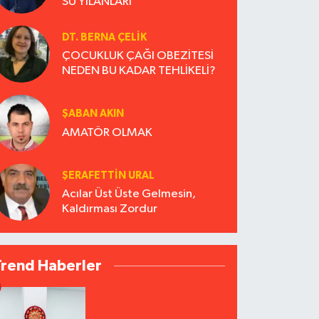
SU YILANLARI
DT. BERNA ÇELIK
ÇOCUKLUK ÇAĞI OBEZİTESİ
NEDEN BU KADAR TEHLİKELİ?
ŞABAN AKIN
AMATÖR OLMAK
ŞERAFETTIN URAL
Acılar Üst Üste Gelmesin,
Kaldırması Zordur
Trend Haberler