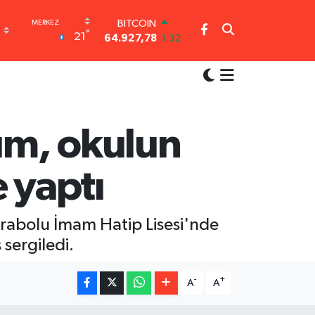
DOLAR
°
21
47,5894
0.08
EURO
55,0398
-0.02
STERLİN
64,1581
0.16
GRAM ALTIN
6527.85
0.54
rım, okulun
BİST100
13.703
11
e yaptı
BITCOIN
64.927,78
1.32
ayrabolu İmam Hatip Lisesi'nde
 sergiledi.
-
+
A
A