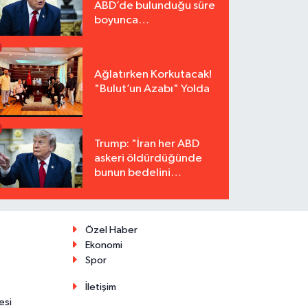
ABD’de bulunduğu süre
boyunca
tutuklanmayacak"
Ağlatırken Korkutacak!
"Bulut’un Azabı" Yolda
Trump: "İran her ABD
askeri öldürdüğünde
bunun bedelini
katbekat ödeyecek"
Özel Haber
Ekonomi
Spor
İletişim
esi