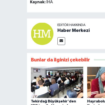
Kaynak:
İHA
EDITÖR HAKKINDA
Haber Merkezi
Bunlar da ilginizi çekebilir
Tekirdağ Büyükşehir'den
Hayrabolu