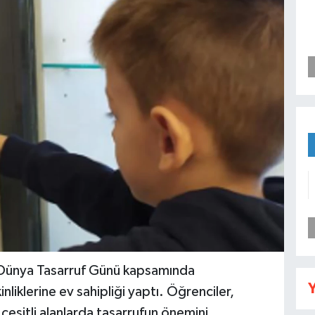
, Dünya Tasarruf Günü kapsamında
Y
inliklerine ev sahipliği yaptı. Öğrenciler,
çeşitli alanlarda tasarrufun önemini