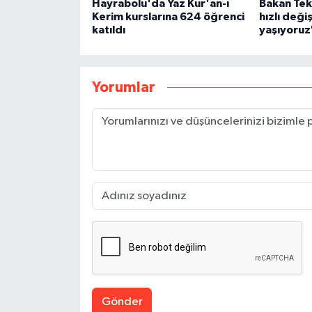
Hayrabolu'da Yaz Kur'an-ı
Bakan Tek
Kerim kurslarına 624 öğrenci
hızlı deği
katıldı
yaşıyoruz
Yorumlar
Gönder