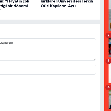
in: "Hayatın çok
Kırklareli Üniversitesi Tercih
ştiği bir dönemi
Ofisi Kapılarını Açtı
"
2
3
4