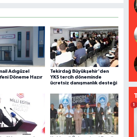
mail Adıgüzel
Tekirdağ Büyükşehir'den
Yeni Döneme Hazır
YKS tercih döneminde
ücretsiz danışmanlık desteği
1