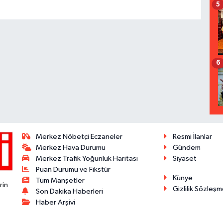
5
6
Merkez Nöbetçi Eczaneler
Resmi İlanlar
Merkez Hava Durumu
Gündem
Merkez Trafik Yoğunluk Haritası
Siyaset
Puan Durumu ve Fikstür
Künye
Tüm Manşetler
rin
Gizlilik Sözleşm
Son Dakika Haberleri
Haber Arşivi