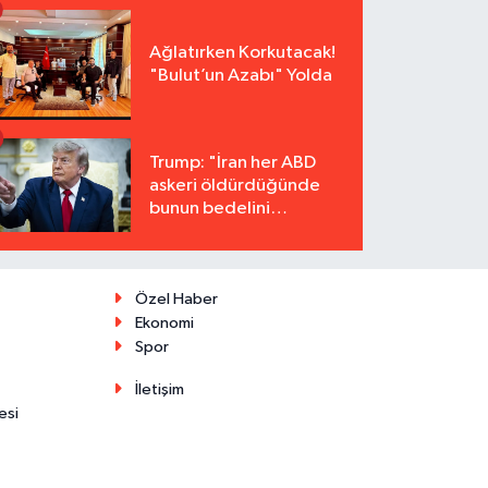
Ağlatırken Korkutacak!
"Bulut’un Azabı" Yolda
Trump: "İran her ABD
askeri öldürdüğünde
bunun bedelini
katbekat ödeyecek"
Özel Haber
Ekonomi
Spor
İletişim
esi