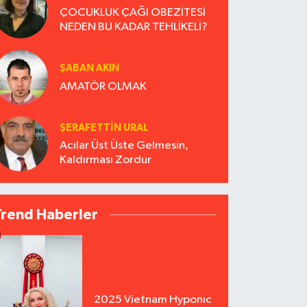
ÇOCUKLUK ÇAĞI OBEZİTESİ
NEDEN BU KADAR TEHLİKELİ?
ŞABAN AKIN
AMATÖR OLMAK
ŞERAFETTIN URAL
Acılar Üst Üste Gelmesin,
Kaldırması Zordur
Trend Haberler
2025 Vietnam Hyponıc