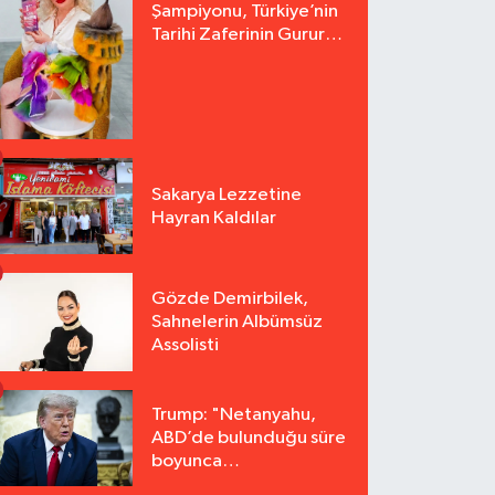
Şampiyonu, Türkiye’nin
Tarihi Zaferinin Gururu
Arzu Yurter’den Bomba
Açılış!
Sakarya Lezzetine
Hayran Kaldılar
Gözde Demirbilek,
Sahnelerin Albümsüz
Assolisti
Trump: "Netanyahu,
ABD’de bulunduğu süre
boyunca
tutuklanmayacak"