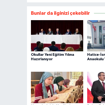
Bunlar da ilginizi çekebilir
Okullar Yeni Eğitim Yılına
Hatice-İs
Hazırlanıyor
Anaokulu 