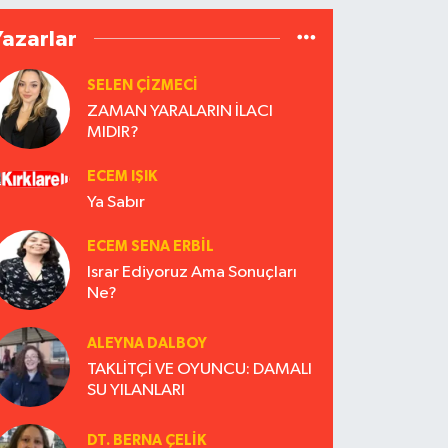
Yazarlar
SELEN ÇİZMECİ
ZAMAN YARALARIN İLACI
MIDIR?
ECEM IŞIK
Ya Sabır
ECEM SENA ERBIL
Israr Ediyoruz Ama Sonuçları
Ne?
ALEYNA DALBOY
TAKLİTÇİ VE OYUNCU: DAMALI
SU YILANLARI
DT. BERNA ÇELIK