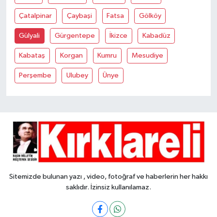
Çatalpinar
Çaybaşi
Fatsa
Gölköy
Gülyali
Gürgentepe
İkizce
Kabadüz
Kabataş
Korgan
Kumru
Mesudiye
Perşembe
Ulubey
Ünye
Sitemizde bulunan yazı , video, fotoğraf ve haberlerin her hakkı
saklıdır. İzinsiz kullanılamaz.