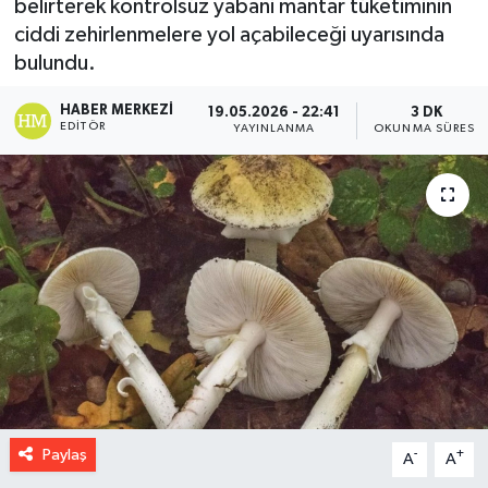
belirterek kontrolsüz yabani mantar tüketiminin
ciddi zehirlenmelere yol açabileceği uyarısında
bulundu.
HABER MERKEZI
19.05.2026 - 22:41
3 DK
EDITÖR
YAYINLANMA
OKUNMA SÜRESI
Paylaş
-
+
A
A