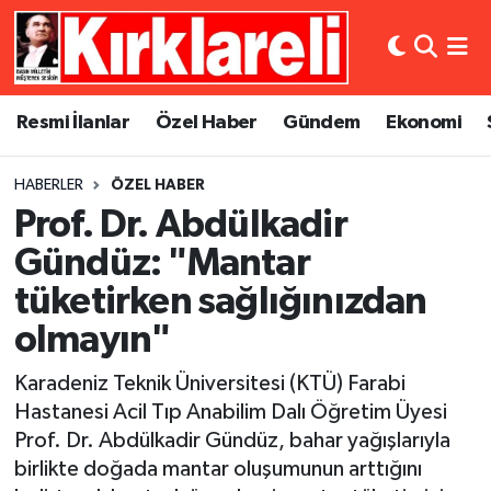
Resmi İlanlar
Asayiş
Künye
Merkez Nöbetçi Eczaneler
Resmi İlanlar
Özel Haber
Gündem
Ekonomi
Özel Haber
Bilim ve Teknoloji
İletişim
Merkez Hava Durumu
HABERLER
ÖZEL HABER
Gündem
Dünya
Gizlilik Sözleşmesi
Merkez Trafik Yoğunluk Haritası
Prof. Dr. Abdülkadir
Ekonomi
Eğitim
Süper Lig Puan Durumu ve Fikstür
Gündüz: "Mantar
tüketirken sağlığınızdan
Siyaset
Kültür Sanat
Tüm Manşetler
olmayın"
Spor
Magazin
Son Dakika Haberleri
Karadeniz Teknik Üniversitesi (KTÜ) Farabi
Hastanesi Acil Tıp Anabilim Dalı Öğretim Üyesi
Medya
Haber Arşivi
Prof. Dr. Abdülkadir Gündüz, bahar yağışlarıyla
birlikte doğada mantar oluşumunun arttığını
Sağlık