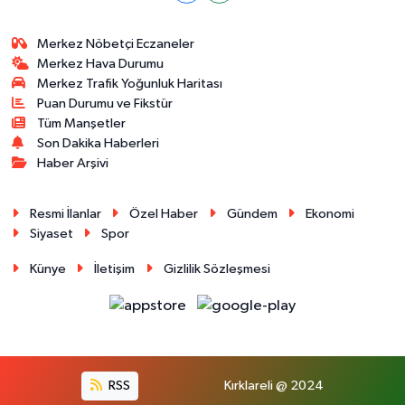
Merkez Nöbetçi Eczaneler
Merkez Hava Durumu
Merkez Trafik Yoğunluk Haritası
Puan Durumu ve Fikstür
Tüm Manşetler
Son Dakika Haberleri
Haber Arşivi
Resmi İlanlar
Özel Haber
Gündem
Ekonomi
Siyaset
Spor
Künye
İletişim
Gizlilik Sözleşmesi
RSS
Kırklareli @ 2024