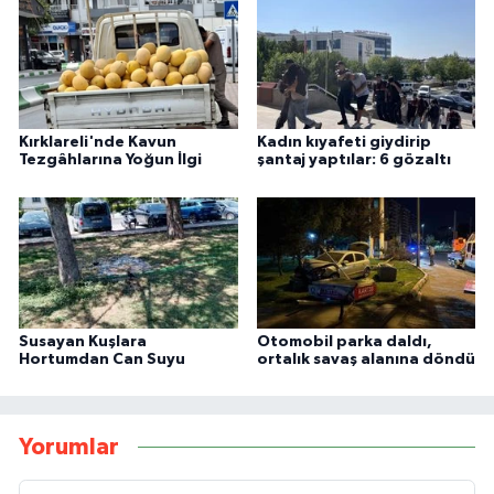
Kırklareli'nde Kavun
Kadın kıyafeti giydirip
Tezgâhlarına Yoğun İlgi
şantaj yaptılar: 6 gözaltı
Susayan Kuşlara
Otomobil parka daldı,
Hortumdan Can Suyu
ortalık savaş alanına döndü
Yorumlar