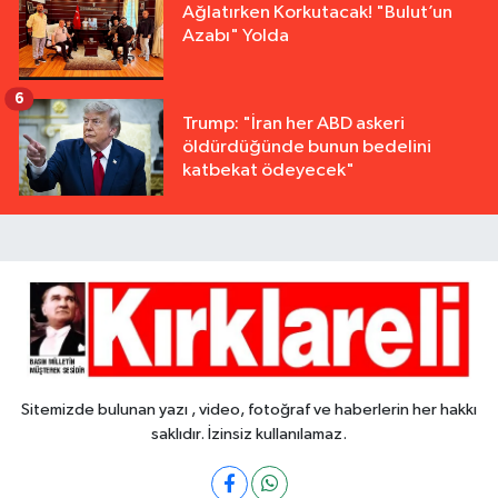
Ağlatırken Korkutacak! "Bulut’un
Azabı" Yolda
6
Trump: "İran her ABD askeri
öldürdüğünde bunun bedelini
katbekat ödeyecek"
Sitemizde bulunan yazı , video, fotoğraf ve haberlerin her hakkı
saklıdır. İzinsiz kullanılamaz.