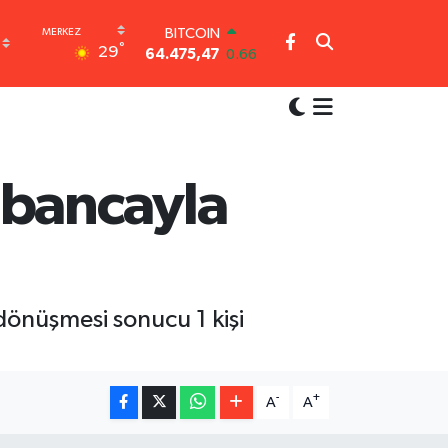
BITCOIN
°
29
64.475,47
0.66
DOLAR
47,5971
0.05
EURO
55,1336
0.18
STERLİN
64,2534
0.22
abancayla
GRAM ALTIN
6518.23
0.39
BİST100
13.703
0
dönüşmesi sonucu 1 kişi
-
+
A
A