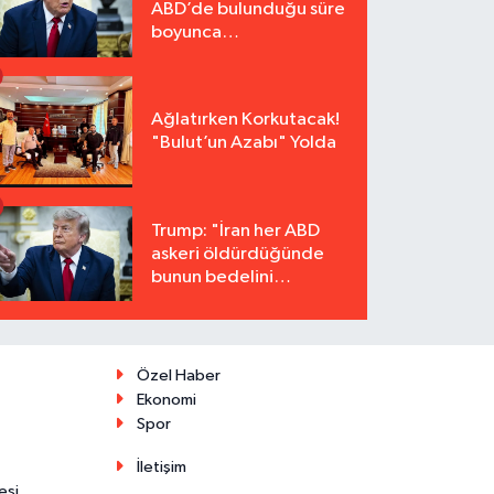
ABD’de bulunduğu süre
boyunca
tutuklanmayacak"
Ağlatırken Korkutacak!
"Bulut’un Azabı" Yolda
Trump: "İran her ABD
askeri öldürdüğünde
bunun bedelini
katbekat ödeyecek"
Özel Haber
Ekonomi
Spor
İletişim
esi