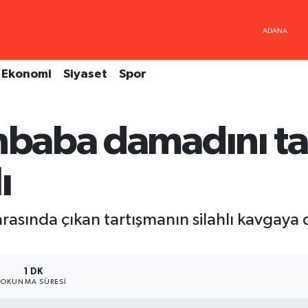
Ekonomi
Siyaset
Spor
ınbaba damadını t
ı
rasında çıkan tartışmanın silahlı kavgaya 
1 DK
OKUNMA SÜRESI