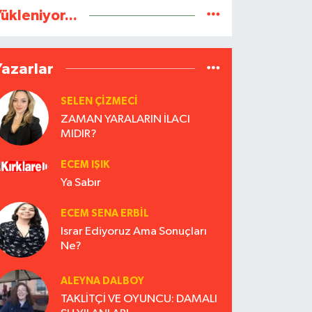
ükleniyor...
Yazarlar
SELEN ÇİZMECİ
ZAMAN YARALARIN İLACI
MIDIR?
ECEM IŞIK
Ya Sabır
ECEM SENA ERBIL
Israr Ediyoruz Ama Sonuçları
Ne?
ALEYNA DALBOY
TAKLİTÇİ VE OYUNCU: DAMALI