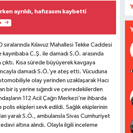
Y
en ayrıldı, hafızasını kaybetti
e
00 sıralarında Kılavuz Mahallesi Tekke Caddesi
 kayınbaba C.Ş. ile damadı S.Ö. arasında
 çıktı. Kısa sürede büyüyerek kavgaya
ncayla damadı S.Ö.’ye ateş etti. Vücuduna
otomobiliyle olay yerinden uzaklaşarak Hacı
 bir iş yerine sığındı ve çevredekilerden
daşların 112 Acil Çağrı Merkezi’ne ihbarda
polis ekipleri sevk edildi. Sağlık ekiplerinin
dan yaralı S.Ö., ambulansla Sivas Cumhuriyet
edavi altına alındı. Olayla ilgili inceleme