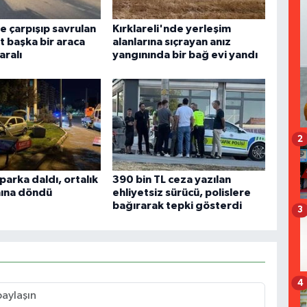
e çarpışıp savrulan
Kırklareli'nde yerleşim
t başka bir araca
alanlarına sıçrayan anız
aralı
yangınında bir bağ evi yandı
2
arka daldı, ortalık
390 bin TL ceza yazılan
nına döndü
ehliyetsiz sürücü, polislere
bağırarak tepki gösterdi
3
4