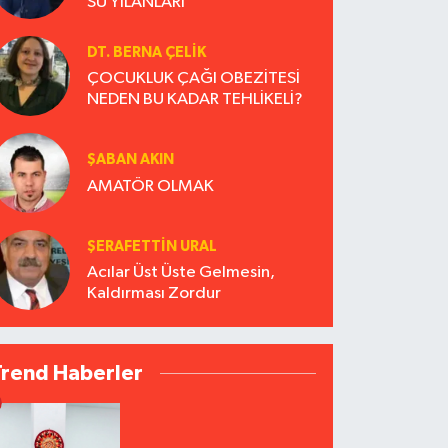
SU YILANLARI
DT. BERNA ÇELIK
ÇOCUKLUK ÇAĞI OBEZİTESİ
NEDEN BU KADAR TEHLİKELİ?
ŞABAN AKIN
AMATÖR OLMAK
ŞERAFETTIN URAL
Acılar Üst Üste Gelmesin,
Kaldırması Zordur
Trend Haberler