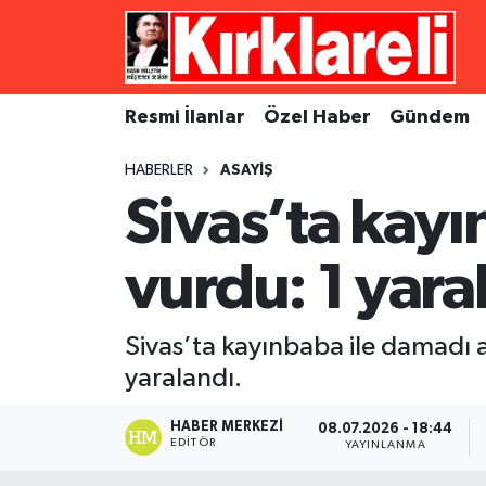
Resmi İlanlar
Asayiş
Künye
Merkez Nöbetçi Eczaneler
Resmi İlanlar
Özel Haber
Gündem
Özel Haber
Bilim ve Teknoloji
İletişim
Merkez Hava Durumu
HABERLER
ASAYIŞ
Gündem
Dünya
Gizlilik Sözleşmesi
Merkez Trafik Yoğunluk Haritası
Sivas’ta kay
Ekonomi
Eğitim
Süper Lig Puan Durumu ve Fikstür
vurdu: 1 yaral
Siyaset
Kültür Sanat
Tüm Manşetler
Sivas’ta kayınbaba ile damadı a
Spor
Magazin
Son Dakika Haberleri
yaralandı.
Medya
Haber Arşivi
HABER MERKEZI
08.07.2026 - 18:44
EDITÖR
YAYINLANMA
Sağlık