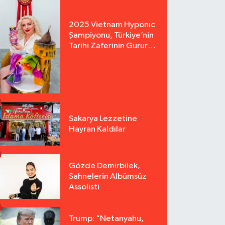
2025 Vietnam Hyponıc
Şampiyonu, Türkiye’nin
Tarihi Zaferinin Gururu
Arzu Yurter’den Bomba
Açılış!
Sakarya Lezzetine
Hayran Kaldılar
Gözde Demirbilek,
Sahnelerin Albümsüz
Assolisti
Trump: "Netanyahu,