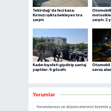
Tekirdağ'da feci kaza:
Otomobill
Kırmızı ışıkta bekleyen tıra
motosikle
çarptı
çarptı: 2 y
Kadın kıyafeti giydirip şantaj
Otomobil p
yaptılar: 6 gözaltı
savaş ala
Yorumlar