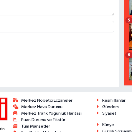
5
6
Merkez Nöbetçi Eczaneler
Resmi İlanlar
Merkez Hava Durumu
Gündem
Merkez Trafik Yoğunluk Haritası
Siyaset
Puan Durumu ve Fikstür
Künye
Tüm Manşetler
rin
Gizlilik Sözleşm