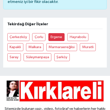
etmeniz iyi bir fikir olacaktır.
Tekirdağ Diğer İlçeler
Çerkezköy
Çorlu
Ergene
Hayrabolu
Kapakli
Malkara
Marmaraereğlisi
Muratli
Saray
Süleymanpaşa
Şarköy
Sitemizde bulunan yazı , video, fotoğraf ve haberlerin her hakkı