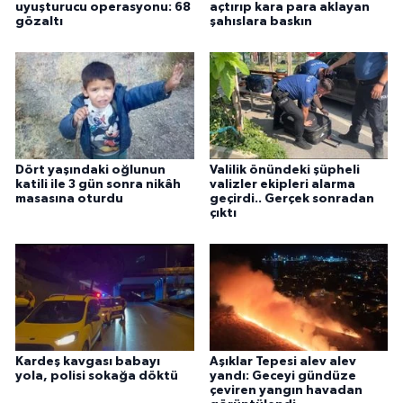
uyuşturucu operasyonu: 68
açtırıp kara para aklayan
gözaltı
şahıslara baskın
Dört yaşındaki oğlunun
Valilik önündeki şüpheli
katili ile 3 gün sonra nikâh
valizler ekipleri alarma
masasına oturdu
geçirdi.. Gerçek sonradan
çıktı
Kardeş kavgası babayı
Aşıklar Tepesi alev alev
yola, polisi sokağa döktü
yandı: Geceyi gündüze
çeviren yangın havadan