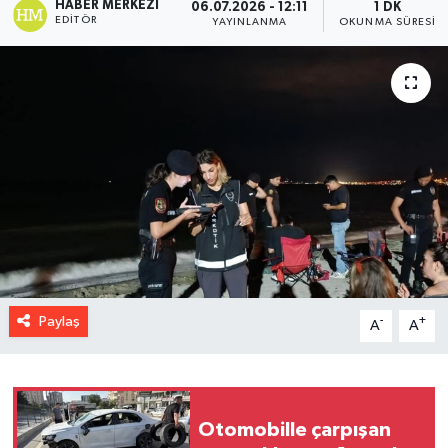
HABER MERKEZI
06.07.2026 - 12:11
1 DK
EDITÖR
YAYINLANMA
OKUNMA SÜRESI
Paylaş
-
+
A
A
Otomobille çarpışan