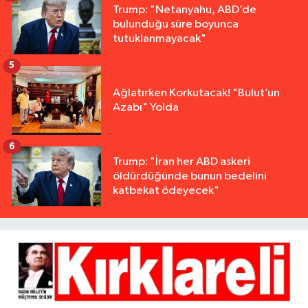
Trump: "Netanyahu, ABD’de
bulunduğu süre boyunca
tutuklanmayacak"
5
Ağlatırken Korkutacak! "Bulut’un
Azabı" Yolda
6
Trump: "İran her ABD askeri
öldürdüğünde bunun bedelini
katbekat ödeyecek"