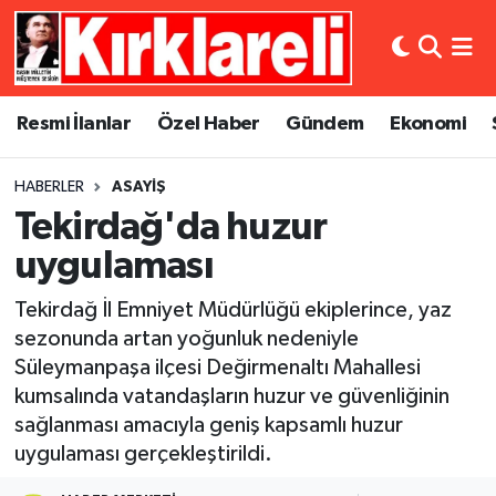
Resmi İlanlar
Asayiş
Künye
Merkez Nöbetçi Eczaneler
Resmi İlanlar
Özel Haber
Gündem
Ekonomi
Özel Haber
Bilim ve Teknoloji
İletişim
Merkez Hava Durumu
HABERLER
ASAYIŞ
Gündem
Dünya
Gizlilik Sözleşmesi
Merkez Trafik Yoğunluk Haritası
Tekirdağ'da huzur
Ekonomi
Eğitim
Süper Lig Puan Durumu ve Fikstür
uygulaması
Tekirdağ İl Emniyet Müdürlüğü ekiplerince, yaz
Siyaset
Kültür Sanat
Tüm Manşetler
sezonunda artan yoğunluk nedeniyle
Süleymanpaşa ilçesi Değirmenaltı Mahallesi
Spor
Magazin
Son Dakika Haberleri
kumsalında vatandaşların huzur ve güvenliğinin
Medya
Haber Arşivi
sağlanması amacıyla geniş kapsamlı huzur
uygulaması gerçekleştirildi.
Sağlık