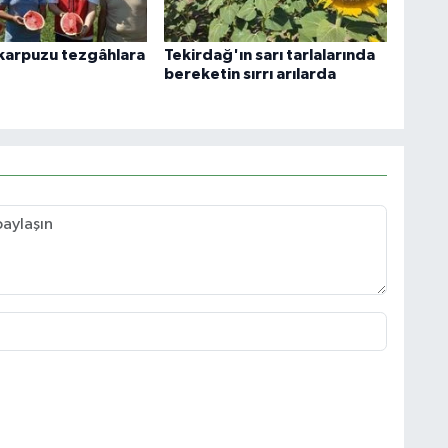
karpuzu tezgâhlara
Tekirdağ'ın sarı tarlalarında
bereketin sırrı arılarda