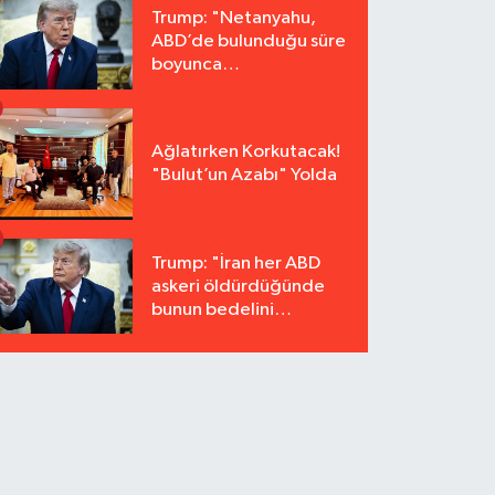
Trump: "Netanyahu,
ABD’de bulunduğu süre
boyunca
tutuklanmayacak"
Ağlatırken Korkutacak!
"Bulut’un Azabı" Yolda
Trump: "İran her ABD
askeri öldürdüğünde
bunun bedelini
katbekat ödeyecek"