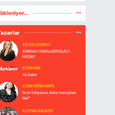
ükleniyor...
Yazarlar
SELEN ÇİZMECİ
ZAMAN YARALARIN İLACI
MIDIR?
ECEM IŞIK
Ya Sabır
ECEM SENA ERBIL
Israr Ediyoruz Ama Sonuçları
Ne?
ALEYNA DALBOY