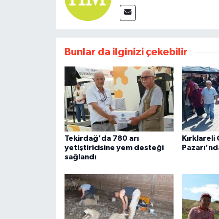
Bunlar da ilginizi çekebilir
Tekirdağ'da 780 arı
Kırklareli
yetiştiricisine yem desteği
Pazarı'nda
sağlandı