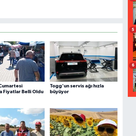
5
6
 Cumartesi
Togg'un servis ağı hızla
 Fiyatlar Belli Oldu
büyüyor