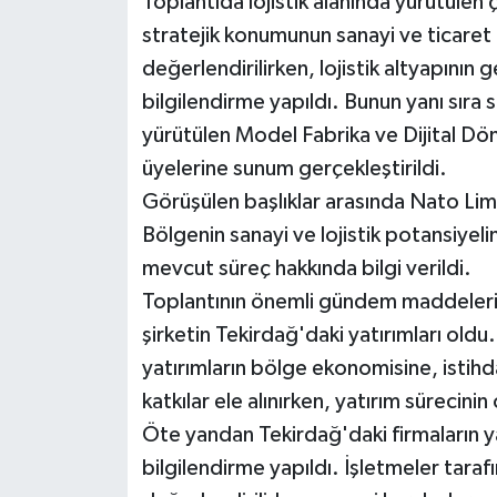
Toplantıda lojistik alanında yürütülen
stratejik konumunun sanayi ve ticaret
değerlendirilirken, lojistik altyapının 
bilgilendirme yapıldı. Bunun yanı sıra s
yürütülen Model Fabrika ve Dijital Dö
üyelerine sunum gerçekleştirildi.
Görüşülen başlıklar arasında Nato Liman
Bölgenin sanayi ve lojistik potansiyeli
mevcut süreç hakkında bilgi verildi.
Toplantının önemli gündem maddelerin
şirketin Tekirdağ'daki yatırımları oldu
yatırımların bölge ekonomisine, istih
katkılar ele alınırken, yatırım sürecini
Öte yandan Tekirdağ'daki firmaların ya
bilgilendirme yapıldı. İşletmeler taraf