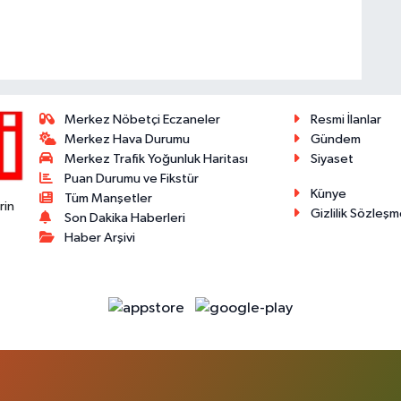
Merkez Nöbetçi Eczaneler
Resmi İlanlar
Merkez Hava Durumu
Gündem
Merkez Trafik Yoğunluk Haritası
Siyaset
Puan Durumu ve Fikstür
Künye
Tüm Manşetler
rin
Gizlilik Sözleşm
Son Dakika Haberleri
Haber Arşivi