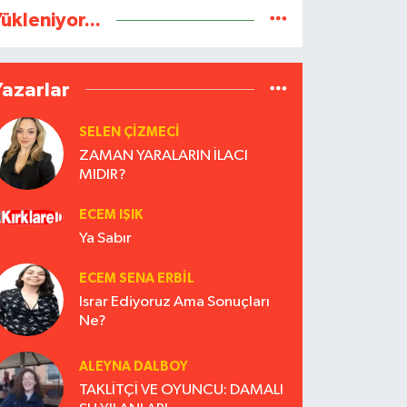
ükleniyor...
Yazarlar
SELEN ÇİZMECİ
ZAMAN YARALARIN İLACI
MIDIR?
ECEM IŞIK
Ya Sabır
ECEM SENA ERBIL
Israr Ediyoruz Ama Sonuçları
Ne?
ALEYNA DALBOY
TAKLİTÇİ VE OYUNCU: DAMALI