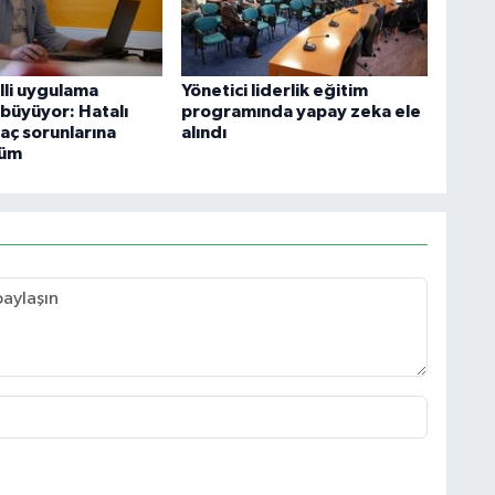
illi uygulama
Yönetici liderlik eğitim
 büyüyor: Hatalı
programında yapay zeka ele
aç sorunlarına
alındı
züm