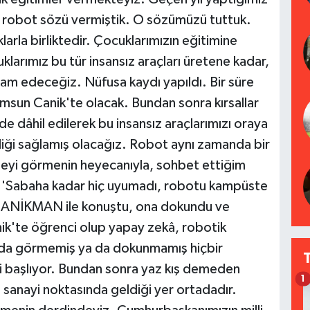
robot sözü vermiştik. O sözümüzü tuttuk.
a birliktedir. Çocuklarımızın eğitimine
klarımız bu tür insansız araçları üretene kadar,
am edeceğiz. Nüfusa kaydı yapıldı. Bir süre
Samsun Canik'te olacak. Bundan sonra kırsallar
de dâhil edilerek bu insansız araçlarımızı oraya
iği sağlamış olacağız. Robot aynı zamanda bir
şeyi görmenin heyecanıyla, sohbet ettiğim
 'Sabaha kadar hiç uyumadı, robotu kampüste
CANİKMAN ile konuştu, ona dokundu ve
nik'te öğrenci olup yapay zekâ, robotik
nda görmemiş ya da dokunmamış hiçbir
 başlıyor. Bundan sonra yaz kış demeden
1
 sanayi noktasında geldiği yer ortadadır.