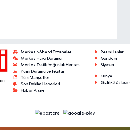
Merkez Nöbetçi Eczaneler
Resmi İlanlar
Merkez Hava Durumu
Gündem
Merkez Trafik Yoğunluk Haritası
Siyaset
Puan Durumu ve Fikstür
Künye
Tüm Manşetler
rin
Gizlilik Sözleşm
Son Dakika Haberleri
Haber Arşivi