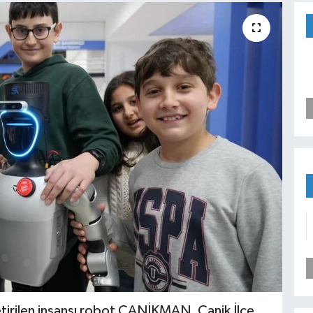
rilen insansı robot CANİKMAN, Canik İlçe