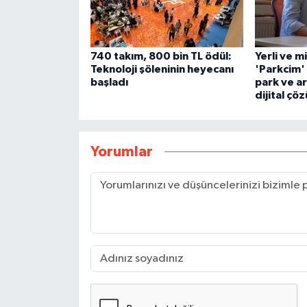
740 takım, 800 bin TL ödül:
Yerli ve m
Teknoloji şöleninin heyecanı
'Parkcim'
başladı
park ve ar
dijital çö
Yorumlar