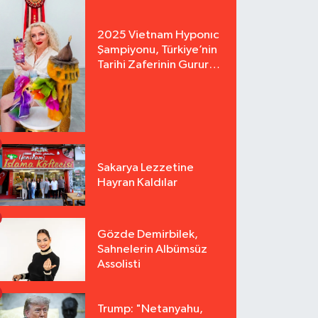
2025 Vietnam Hyponıc
Şampiyonu, Türkiye’nin
Tarihi Zaferinin Gururu
Arzu Yurter’den Bomba
Açılış!
Sakarya Lezzetine
Hayran Kaldılar
Gözde Demirbilek,
Sahnelerin Albümsüz
Assolisti
Trump: "Netanyahu,