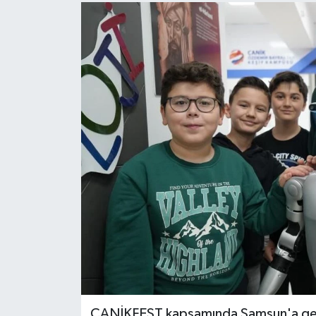
CANİKFEST kapsamında Samsun'a geti