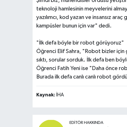
Şimdi biz, mühendisler ordusu yetişti
teknoloji hamlesinin meyvelerini alma
yazılımcı, kod yazan ve insansız araç g
kampüsler bunun için var" dedi.
"İlk defa böyle bir robot görüyoruz"
Öğrenci Elif Sahra, "Robot bizler için g
sıktı, sorular sorduk. İlk defa ben bö
Öğrenci Fatih Yeni ise "Daha önce ro
Burada ilk defa canlı canlı robot görd
Kaynak:
İHA
EDITÖR HAKKINDA