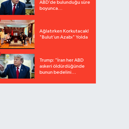
ABD’de bulunduğu süre
boyunca
tutuklanmayacak"
Ağlatırken Korkutacak!
"Bulut’un Azabı" Yolda
Trump: "İran her ABD
askeri öldürdüğünde
bunun bedelini
katbekat ödeyecek"