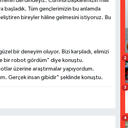
rmenin derdindeyiz. Cumhurbaşkanımızın milli
ya başladık. Tüm gençlerimizin bu anlamda
eliştiren bireyler hâline gelmesini istiyoruz. Bu
üzel bir deneyim oluyor. Bizi karşıladı, elimizi
2
yle bir robot gördüm" diye konuştu.
botlar üzerine araştırmalar yapıyordum.
üm. Gerçek insan gibidir" şeklinde konuştu.
3
4