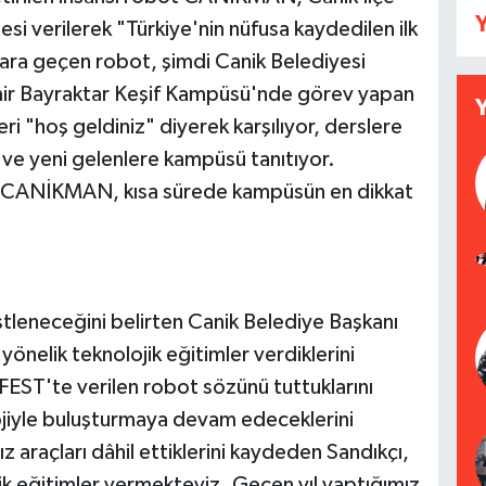
Y
si verilerek "Türkiye'nin nüfusa kaydedilen ilk
lara geçen robot, şimdi Canik Belediyesi
ir Bayraktar Keşif Kampüsü'nde görev yapan
"hoş geldiniz" diyerek karşılıyor, derslere
or ve yeni gelenlere kampüsü tanıtıyor.
şan CANİKMAN, kısa sürede kampüsün en dikkat
tleneceğini belirten Canik Belediye Başkanı
yönelik teknolojik eğitimler verdiklerini
EST'te verilen robot sözünü tuttuklarını
ojiyle buluşturmaya devam edeceklerini
z araçları dâhil ettiklerini kaydeden Sandıkçı,
ik eğitimler vermekteyiz. Geçen yıl yaptığımız