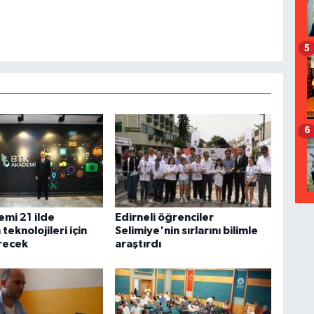
5
6
mi 21 ilde
Edirneli öğrenciler
teknolojileri için
Selimiye'nin sırlarını bilimle
recek
araştırdı