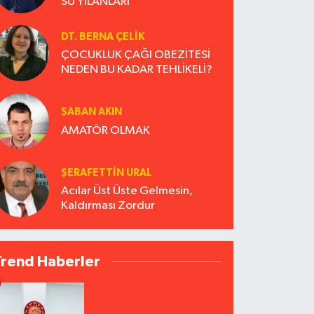
SU YILANLARI
DT. BERNA ÇELIK
ÇOCUKLUK ÇAĞI OBEZİTESİ
NEDEN BU KADAR TEHLİKELİ?
ŞABAN AKIN
AMATÖR OLMAK
ŞERAFETTIN URAL
Acılar Üst Üste Gelmesin,
Kaldırması Zordur
Trend Haberler