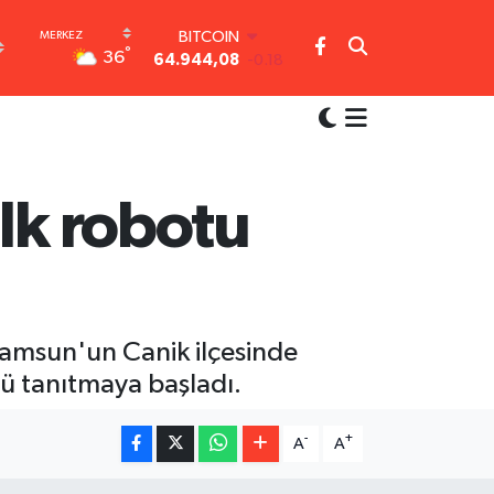
64.944,08
-0.18
DOLAR
°
36
47,7436
0.18
EURO
55,2510
0.32
STERLİN
64,4811
0.38
GRAM ALTIN
lk robotu
6660.55
0.03
BİST100
13.779
-14
Samsun'un Canik ilçesinde
ü tanıtmaya başladı.
-
+
A
A