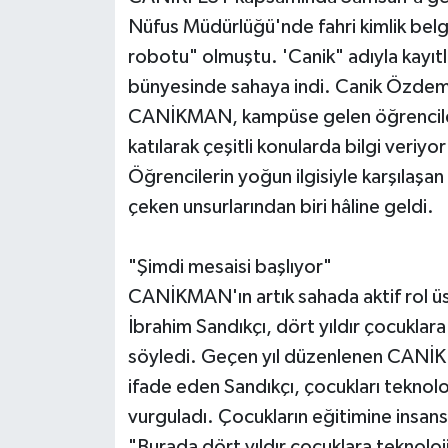
Nüfus Müdürlüğü'nde fahri kimlik belge
robotu" olmuştu. 'Canik" adıyla kayıt
bünyesinde sahaya indi. Canik Özdem
CANİKMAN, kampüse gelen öğrencileri 
katılarak çeşitli konularda bilgi veriy
Öğrencilerin yoğun ilgisiyle karşıla
çeken unsurlarından biri hâline geldi.
"Şimdi mesaisi başlıyor"
CANİKMAN'ın artık sahada aktif rol üs
İbrahim Sandıkçı, dört yıldır çocuklara 
söyledi. Geçen yıl düzenlenen CANİKF
ifade eden Sandıkçı, çocukları teknol
vurguladı. Çocukların eğitimine insansı
"Burada dört yıldır çocuklara teknoloj