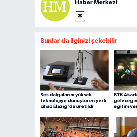
Haber Merkezi
Bunlar da ilginizi çekebilir
Ses dalgalarını yüksek
BTK Akade
teknolojiye dönüştüren yerli
geleceğin 
cihaz Elazığ'da üretildi
eğitim ve