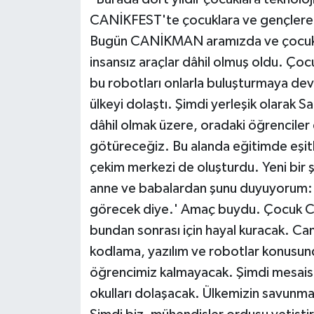
CANİKFEST'te çocuklara ve gençlere 
Bugün CANİKMAN aramızda ve çocuklarl
insansız araçlar dâhil olmuş oldu. Çocu
bu robotları onlarla buluşturmaya dev
ülkeyi dolaştı. Şimdi yerleşik olarak 
dâhil olmak üzere, oradaki öğrenciler 
götüreceğiz. Bu alanda eğitimde eşitl
çekim merkezi de oluşturdu. Yeni bir 
anne ve babalardan şunu duyuyorum:
görecek diye.' Amaç buydu. Çocuk 
bundan sonrası için hayal kuracak. Ca
kodlama, yazılım ve robotlar konusu
öğrencimiz kalmayacak. Şimdi mesaisi
okulları dolaşacak. Ülkemizin savunma