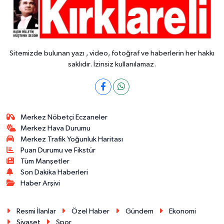
Sitemizde bulunan yazı , video, fotoğraf ve haberlerin her hakkı
saklıdır. İzinsiz kullanılamaz.
Merkez Nöbetçi Eczaneler
Merkez Hava Durumu
Merkez Trafik Yoğunluk Haritası
Puan Durumu ve Fikstür
Tüm Manşetler
Son Dakika Haberleri
Haber Arşivi
Resmi İlanlar
Özel Haber
Gündem
Ekonomi
Siyaset
Spor