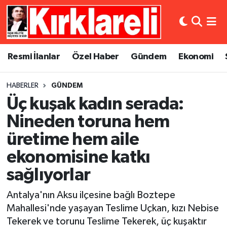
Resmi İlanlar
Asayiş
Künye
Merkez Nöbetçi Eczaneler
Resmi İlanlar
Özel Haber
Gündem
Ekonomi
Özel Haber
Bilim ve Teknoloji
İletişim
Merkez Hava Durumu
HABERLER
GÜNDEM
Gündem
Dünya
Gizlilik Sözleşmesi
Merkez Trafik Yoğunluk Haritası
Üç kuşak kadın serada:
Ekonomi
Eğitim
Süper Lig Puan Durumu ve Fikstür
Nineden toruna hem
üretime hem aile
Siyaset
Kültür Sanat
Tüm Manşetler
ekonomisine katkı
Spor
Magazin
Son Dakika Haberleri
sağlıyorlar
Medya
Haber Arşivi
Antalya'nın Aksu ilçesine bağlı Boztepe
Mahallesi'nde yaşayan Teslime Uçkan, kızı Nebise
Sağlık
Tekerek ve torunu Teslime Tekerek, üç kuşaktır