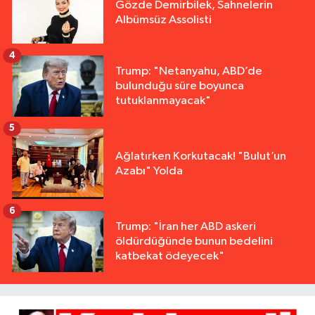
Gözde Demirbilek, Sahnelerin
Albümsüz Assolisti
4
Trump: "Netanyahu, ABD’de
bulunduğu süre boyunca
tutuklanmayacak"
5
Ağlatırken Korkutacak! "Bulut’un
Azabı" Yolda
6
Trump: "İran her ABD askeri
öldürdüğünde bunun bedelini
katbekat ödeyecek"