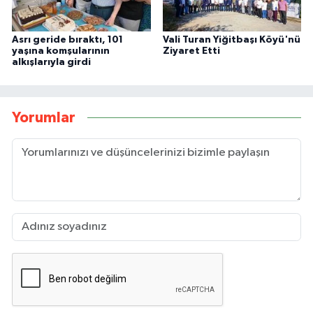
Asrı geride bıraktı, 101
Vali Turan Yiğitbaşı Köyü'nü
yaşına komşularının
Ziyaret Etti
alkışlarıyla girdi
Yorumlar