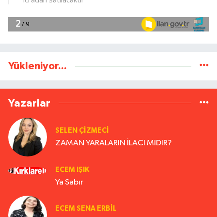
Yükleniyor...
Yazarlar
SELEN ÇİZMECİ
ZAMAN YARALARIN İLACI MIDIR?
ECEM IŞIK
Ya Sabır
ECEM SENA ERBIL