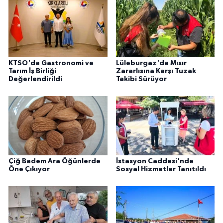
KTSO'da Gastronomi ve
Lüleburgaz'da Mısır
Tarım İş Birliği
Zararlısına Karşı Tuzak
Değerlendirildi
Takibi Sürüyor
Çiğ Badem Ara Öğünlerde
İstasyon Caddesi'nde
Öne Çıkıyor
Sosyal Hizmetler Tanıtıldı