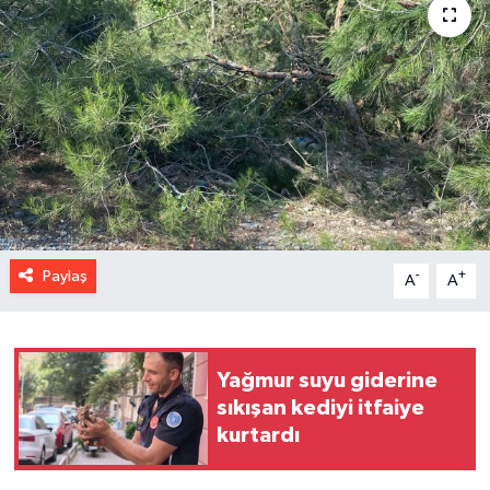
Paylaş
-
+
A
A
Yağmur suyu giderine
sıkışan kediyi itfaiye
kurtardı