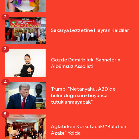
2
Sakarya Lezzetine Hayran Kaldılar
3
Gözde Demirbilek, Sahnelerin
Albümsüz Assolisti
4
Trump: "Netanyahu, ABD’de
bulunduğu süre boyunca
tutuklanmayacak"
5
Ağlatırken Korkutacak! "Bulut’un
Azabı" Yolda