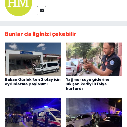
Bunlar da ilginizi çekebilir
Bakan Gürlek’ten 2 olay için
Yağmur suyu giderine
aydınlatma paylaşımı
sıkışan kediyi itfaiye
kurtardı