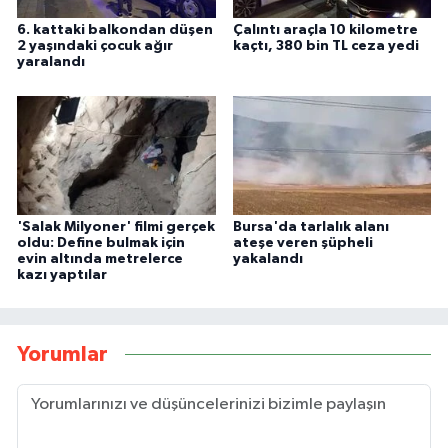
6. kattaki balkondan düşen
Çalıntı araçla 10 kilometre
2 yaşındaki çocuk ağır
kaçtı, 380 bin TL ceza yedi
yaralandı
'Salak Milyoner' filmi gerçek
Bursa'da tarlalık alanı
oldu: Define bulmak için
ateşe veren şüpheli
evin altında metrelerce
yakalandı
kazı yaptılar
Yorumlar