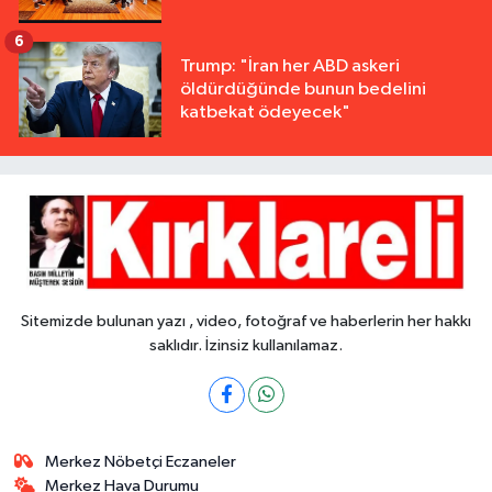
6
Trump: "İran her ABD askeri
öldürdüğünde bunun bedelini
katbekat ödeyecek"
Sitemizde bulunan yazı , video, fotoğraf ve haberlerin her hakkı
saklıdır. İzinsiz kullanılamaz.
Merkez Nöbetçi Eczaneler
Merkez Hava Durumu