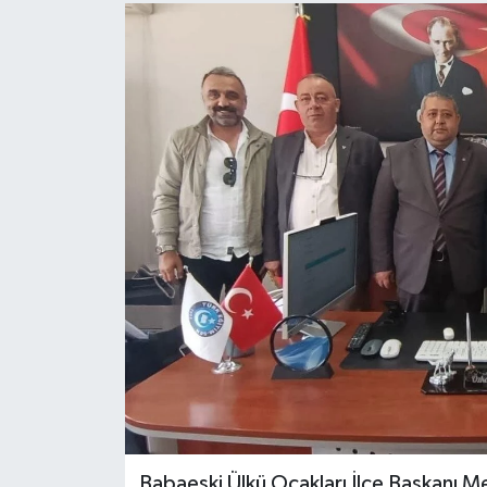
Babaeski Ülkü Ocakları İlçe Başkanı M