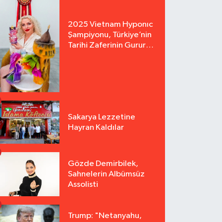
2025 Vietnam Hyponıc
Şampiyonu, Türkiye’nin
Tarihi Zaferinin Gururu
Arzu Yurter’den Bomba
Açılış!
Sakarya Lezzetine
Hayran Kaldılar
Gözde Demirbilek,
Sahnelerin Albümsüz
Assolisti
Trump: "Netanyahu,