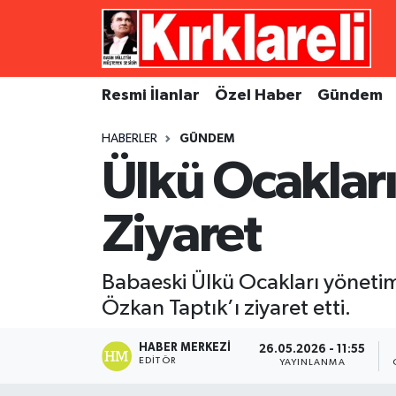
Resmi İlanlar
Asayiş
Künye
Merkez Nöbetçi Eczaneler
Resmi İlanlar
Özel Haber
Gündem
Özel Haber
Bilim ve Teknoloji
İletişim
Merkez Hava Durumu
HABERLER
GÜNDEM
Gündem
Dünya
Gizlilik Sözleşmesi
Merkez Trafik Yoğunluk Haritası
Ülkü Ocaklar
Ekonomi
Eğitim
Süper Lig Puan Durumu ve Fikstür
Ziyaret
Siyaset
Kültür Sanat
Tüm Manşetler
Babaeski Ülkü Ocakları yöneti
Spor
Magazin
Son Dakika Haberleri
Özkan Taptık’ı ziyaret etti.
Medya
Haber Arşivi
HABER MERKEZI
26.05.2026 - 11:55
EDITÖR
YAYINLANMA
Sağlık