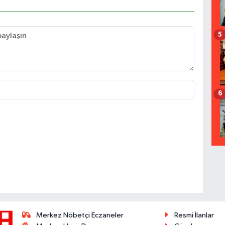
5
6
Merkez Nöbetçi Eczaneler
Resmi İlanlar