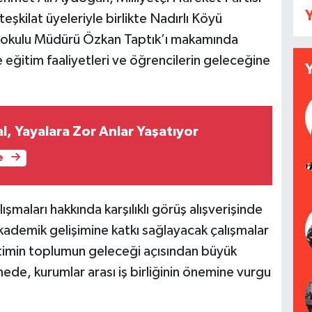
Y
eşkilat üyeleriyle birlikte Nadırlı Köyü
okulu Müdürü Özkan Taptık’ı makamında
e eğitim faaliyetleri ve öğrencilerin geleceğine
gal, Yayalara Zor Anlar Yaşatıyor
e
şmaları hakkında karşılıklı görüş alışverişinde
kademik gelişimine katkı sağlayacak çalışmalar
itimin toplumun geleceği açısından büyük
ede, kurumlar arası iş birliğinin önemine vurgu