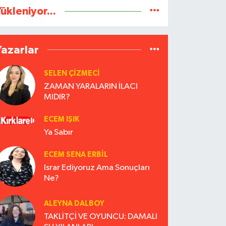
ükleniyor...
Yazarlar
SELEN ÇİZMECİ
ZAMAN YARALARIN İLACI
MIDIR?
ECEM IŞIK
Ya Sabır
ECEM SENA ERBIL
Israr Ediyoruz Ama Sonuçları
Ne?
ALEYNA DALBOY
TAKLİTÇİ VE OYUNCU: DAMALI