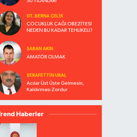
SU YILANLARI
DT. BERNA ÇELIK
ÇOCUKLUK ÇAĞI OBEZİTESİ
NEDEN BU KADAR TEHLİKELİ?
ŞABAN AKIN
AMATÖR OLMAK
ŞERAFETTIN URAL
Acılar Üst Üste Gelmesin,
Kaldırması Zordur
Trend Haberler