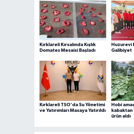
Kırklareli Kırsalında Kışlık
Huzurevi 
Domates Mesaisi Başladı
Galibiyet
Kırklareli TSO'da Su Yönetimi
Hobi amaçl
ve Yatırımları Masaya Yatırıldı
kabaktan 
ürün aldı