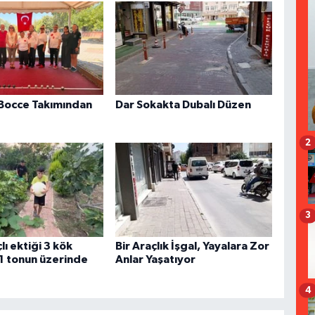
Bocce Takımından
Dar Sokakta Dubalı Düzen
2
3
ı ektiği 3 kök
Bir Araçlık İşgal, Yayalara Zor
1 tonun üzerinde
Anlar Yaşatıyor
4