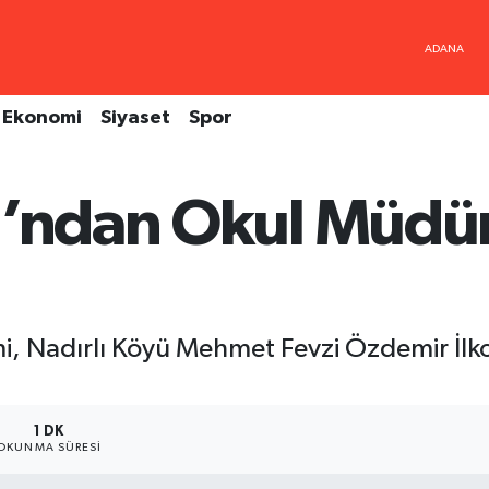
Ekonomi
Siyaset
Spor
ı’ndan Okul Müdür
mi, Nadırlı Köyü Mehmet Fevzi Özdemir İ
1 DK
OKUNMA SÜRESI