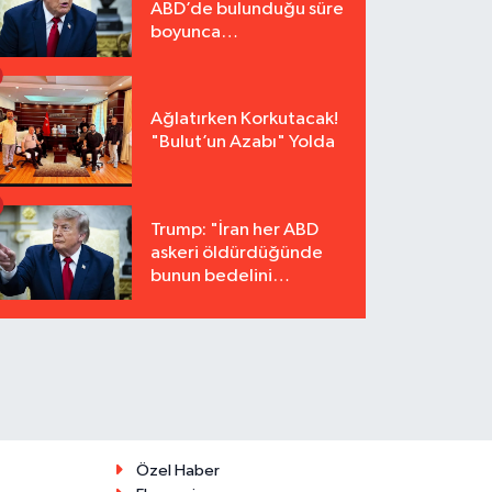
ABD’de bulunduğu süre
boyunca
tutuklanmayacak"
Ağlatırken Korkutacak!
"Bulut’un Azabı" Yolda
Trump: "İran her ABD
askeri öldürdüğünde
bunun bedelini
katbekat ödeyecek"
Özel Haber