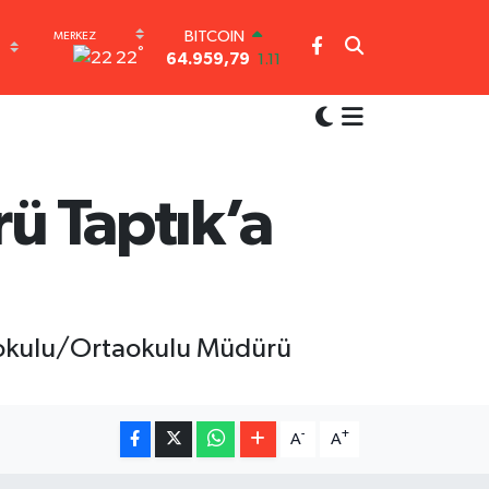
BITCOIN
°
64.959,79
1.11
22
DOLAR
47,7436
0.18
EURO
55,2510
0.32
STERLİN
64,4811
0.38
ü Taptık’a
GRAM ALTIN
6660.55
0.03
BİST100
13.779
-14
lkokulu/Ortaokulu Müdürü
-
+
A
A