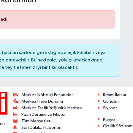
adı.
bazıları sadece gerektiğinde açık kalabilir veya
elemeyebilir. Bu nedenle, yola çıkmadan önce
teyit etmeniz iyi bir fikir olacaktır.
Merkez Nöbetçi Eczaneler
Resmi İlanlar
Merkez Hava Durumu
Gündem
Merkez Trafik Yoğunluk Haritası
Siyaset
Puan Durumu ve Fikstür
Künye
Tüm Manşetler
rin
Gizlilik Sözleşm
Son Dakika Haberleri