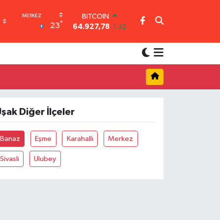
BITCOIN
°
23
64.927,78
1.32
DOLAR
47,5894
0.08
EURO
55,0398
-0.02
STERLİN
64,1581
0.16
GRAM ALTIN
6508.83
4.44
şak Diğer İlçeler
BİST100
13.703
11
Banaz
Eşme
Karahalli
Merkez
Sivasli
Ulubey