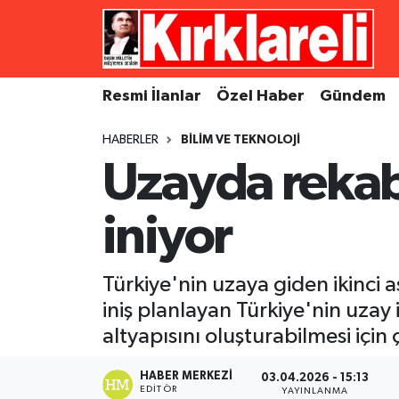
Resmi İlanlar
Asayiş
Künye
Merkez Nöbetçi Eczaneler
Resmi İlanlar
Özel Haber
Gündem
Özel Haber
Bilim ve Teknoloji
İletişim
Merkez Hava Durumu
HABERLER
BILIM VE TEKNOLOJI
Gündem
Dünya
Gizlilik Sözleşmesi
Merkez Trafik Yoğunluk Haritası
Uzayda rekabe
Ekonomi
Eğitim
Süper Lig Puan Durumu ve Fikstür
iniyor
Siyaset
Kültür Sanat
Tüm Manşetler
Türkiye'nin uzaya giden ikinci 
Spor
Magazin
Son Dakika Haberleri
iniş planlayan Türkiye'nin uzay
altyapısını oluşturabilmesi için
Medya
Haber Arşivi
HABER MERKEZI
03.04.2026 - 15:13
Sağlık
EDITÖR
YAYINLANMA