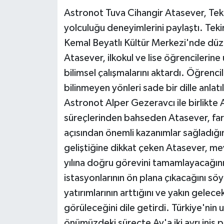
Astronot Tuva Cihangir Atasever, Teki
yolculuğu deneyimlerini paylaştı. Teki
Kemal Beyatlı Kültür Merkezi'nde dü
Atasever, ilkokul ve lise öğrencilerine 
bilimsel çalışmalarını aktardı. Öğrenc
bilinmeyen yönleri sade bir dille anlatıl
Astronot Alper Gezeravcı ile birlikte
süreçlerinden bahseden Atasever, farkl
açısından önemli kazanımlar sağladığını
geliştiğine dikkat çeken Atasever, me
yılına doğru görevini tamamlayacağını
istasyonlarının ön plana çıkacağını sö
yatırımlarının arttığını ve yakın gelec
görüleceğini dile getirdi. Türkiye'nin
önümüzdeki süreçte Ay'a iki ayrı iniş p