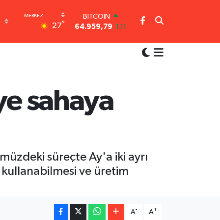
BITCOIN
°
27
64.959,79
1.11
DOLAR
47,7436
0.18
EURO
55,2510
0.32
STERLİN
64,4811
0.38
iye sahaya
GRAM ALTIN
6660.55
0.03
BİST100
13.779
-14
müzdeki süreçte Ay'a iki ayrı
 kullanabilmesi ve üretim
-
+
A
A