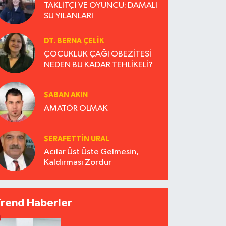
TAKLİTÇİ VE OYUNCU: DAMALI
SU YILANLARI
DT. BERNA ÇELIK
ÇOCUKLUK ÇAĞI OBEZİTESİ
NEDEN BU KADAR TEHLİKELİ?
ŞABAN AKIN
AMATÖR OLMAK
ŞERAFETTIN URAL
Acılar Üst Üste Gelmesin,
Kaldırması Zordur
Trend Haberler