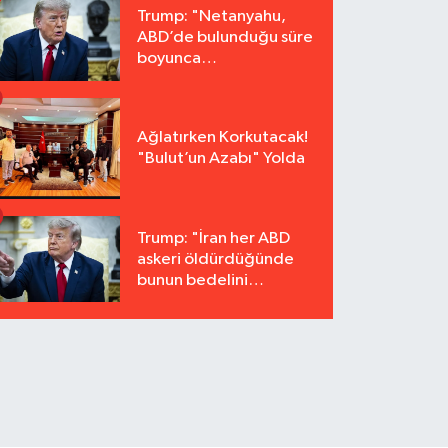
Trump: "Netanyahu,
ABD’de bulunduğu süre
boyunca
tutuklanmayacak"
Ağlatırken Korkutacak!
"Bulut’un Azabı" Yolda
Trump: "İran her ABD
askeri öldürdüğünde
bunun bedelini
katbekat ödeyecek"