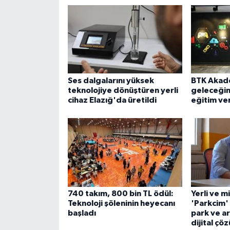
Ses dalgalarını yüksek
BTK Akade
teknolojiye dönüştüren yerli
geleceğin 
cihaz Elazığ'da üretildi
eğitim ve
740 takım, 800 bin TL ödül:
Yerli ve m
Teknoloji şöleninin heyecanı
'Parkcim'
başladı
park ve ar
dijital çö