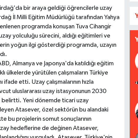
rdağ'da bir araya geldiği öğrencilerle uzay
Y
rdağ İl Milli Eğitim Müdürlüğü tarafından Yahya
zenlenen programda konuşan Tuva Cihangir
uzay yolculuğu sürecini, aldığı eğitimleri ve
ilerin yoğun ilgi gösterdiği programda, uzayın
dı.
 ABD, Almanya ve Japonya'da katıldığı eğitim
ı ülkelerde yürütülen çalışmaların Türkiye
 ifade etti. Uzay çalışmalarının hızla
vcut uluslararası uzay istasyonunun 2030
 belirtti. Yeni dönemde ticari uzay
yleyen Atasever, özel sektörün bu alandaki
ekte bu projelerin somut sonuçlarının
 uzay hedeflerine de değinen Atasever,
lanlandığını vurguladı. Atasever, Türkiye'nin