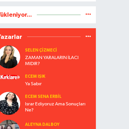
ükleniyor...
Yazarlar
SELEN ÇİZMECİ
ZAMAN YARALARIN İLACI
MIDIR?
ECEM IŞIK
Ya Sabır
ECEM SENA ERBIL
Israr Ediyoruz Ama Sonuçları
Ne?
ALEYNA DALBOY