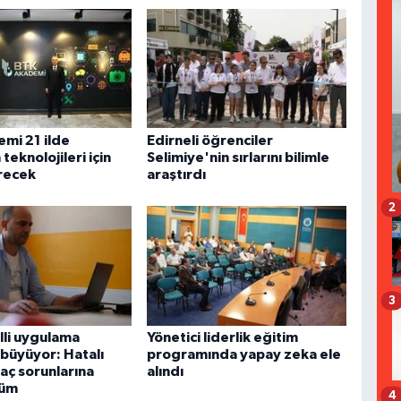
mi 21 ilde
Edirneli öğrenciler
teknolojileri için
Selimiye'nin sırlarını bilimle
recek
araştırdı
2
3
illi uygulama
Yönetici liderlik eğitim
 büyüyor: Hatalı
programında yapay zeka ele
aç sorunlarına
alındı
züm
4