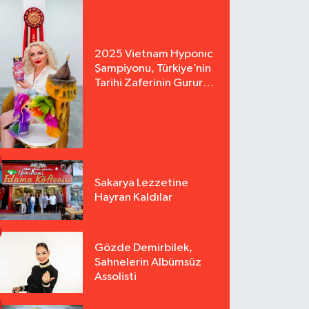
2025 Vietnam Hyponıc
Şampiyonu, Türkiye’nin
Tarihi Zaferinin Gururu
Arzu Yurter’den Bomba
Açılış!
Sakarya Lezzetine
Hayran Kaldılar
Gözde Demirbilek,
Sahnelerin Albümsüz
Assolisti