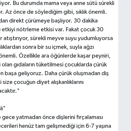
liyor. Bu durumda mama veya anne sütü sürekli
. Az önce de söylediğim gibi, sıklık önemli.
dan direkt çürümeye başlıyor. 30 dakika
etkiyi nötrleme etkisi var. Fakat çocuk 30
ler atıştırıyor, sürekli meyve suyu yudumluyorsa
ıklardan sonra bir su içmek, suyla ağzı
emli. Özellikle ara öğünlerde kaşar peyniri,
i olan gıdaların tüketilmesi çocuklarda çürük
e en başa geliyoruz. Daha çürük oluşmadan diş
size çocuğun diyet alışkanlıklarını
caktır."
lı"
 gece yatmadan önce dişlerini fırçalaması
cerileri henüz tam gelişmediği için 6-7 yaşına