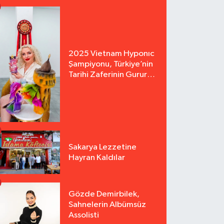
2025 Vietnam Hyponıc
Şampiyonu, Türkiye’nin
Tarihi Zaferinin Gururu
Arzu Yurter’den Bomba
Açılış!
Sakarya Lezzetine
Hayran Kaldılar
Gözde Demirbilek,
Sahnelerin Albümsüz
Assolisti