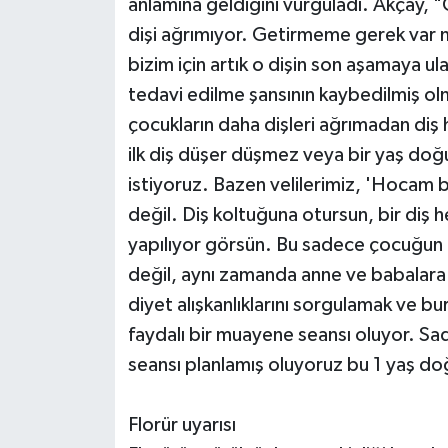
anlamına geldiğini vurguladı. Akçay, 
dişi ağrımıyor. Getirmeme gerek var mı?
bizim için artık o dişin son aşamaya ul
tedavi edilme şansının kaybedilmiş ol
çocukların daha dişleri ağrımadan diş
ilk diş düşer düşmez veya bir yaş do
istiyoruz. Bazen velilerimiz, 'Hocam b
değil. Diş koltuğuna otursun, bir diş 
yapılıyor görsün. Bu sadece çocuğun
değil, aynı zamanda anne ve babalara 
diyet alışkanlıklarını sorgulamak ve b
faydalı bir muayene seansı oluyor. Sad
seansı planlamış oluyoruz bu 1 yaş do
Florür uyarısı