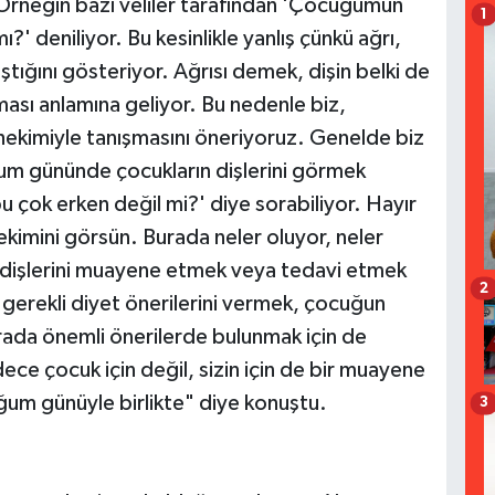
"Örneğin bazı veliler tarafından 'Çocuğumun
1
' deniliyor. Bu kesinlikle yanlış çünkü ağrı,
aştığını gösteriyor. Ağrısı demek, dişin belki de
ması anlamına geliyor. Bu nedenle biz,
 hekimiyle tanışmasını öneriyoruz. Genelde biz
ğum gününde çocukların dişlerini görmek
u çok erken değil mi?' diye sorabiliyor. Hayır
hekimini görsün. Burada neler oluyor, neler
 dişlerini muayene etmek veya tedavi etmek
2
gerekli diyet önerilerini vermek, çocuğun
urada önemli önerilerde bulunmak için de
ece çocuk için değil, sizin için de bir muayene
ğum günüyle birlikte" diye konuştu.
3