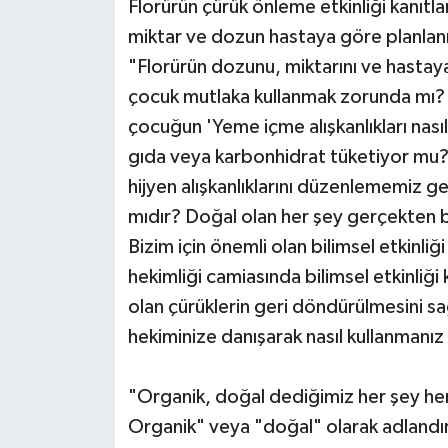
Florürün çürük önleme etkinliği kanıtl
miktar ve dozun hastaya göre planlanm
"Florürün dozunu, miktarını ve hastay
çocuk mutlaka kullanmak zorunda mı? B
çocuğun 'Yeme içme alışkanlıkları nası
gıda veya karbonhidrat tüketiyor mu?'
hijyen alışkanlıklarını düzenlememiz g
mıdır? Doğal olan her şey gerçekten bi
Bizim için önemli olan bilimsel etkinliği
hekimliği camiasında bilimsel etkinliği 
olan çürüklerin geri döndürülmesini s
hekiminize danışarak nasıl kullanmanız
"Organik, doğal dediğimiz her şey her
Organik" veya "doğal" olarak adlandırı