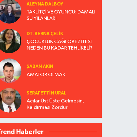
ALEYNA DALBOY
TAKLİTÇİ VE OYUNCU: DAMALI
SU YILANLARI
DT. BERNA ÇELIK
ÇOCUKLUK ÇAĞI OBEZİTESİ
NEDEN BU KADAR TEHLİKELİ?
ŞABAN AKIN
AMATÖR OLMAK
ŞERAFETTIN URAL
Acılar Üst Üste Gelmesin,
Kaldırması Zordur
Trend Haberler