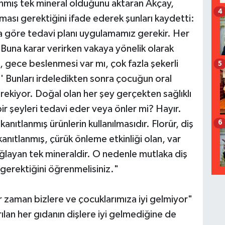
anmış tek mineral olduğunu aktaran Akçay,
4
ası gerektiğini ifade ederek şunları kaydetti:
a göre tedavi planı uygulamamız gerekir. Her
una karar verirken vakaya yönelik olarak
l, gece beslenmesi var mı, çok fazla şekerli
5
 Bunları irdeledikten sonra çocuğun oral
erekiyor. Doğal olan her şey gerçekten sağlıklı
r şeyleri tedavi eder veya önler mi? Hayır.
 kanıtlanmış ürünlerin kullanılmasıdır. Florür, diş
6
kanıtlanmış, çürük önleme etkinliği olan, var
ağlayan tek mineraldir. O nedenle mutlaka diş
 gerektiğini öğrenmelisiniz."
 zaman bizlere ve çocuklarımıza iyi gelmiyor"
lan her gıdanın dişlere iyi gelmediğine de