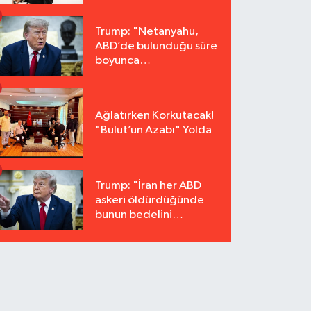
Trump: "Netanyahu,
ABD’de bulunduğu süre
boyunca
tutuklanmayacak"
Ağlatırken Korkutacak!
"Bulut’un Azabı" Yolda
Trump: "İran her ABD
askeri öldürdüğünde
bunun bedelini
katbekat ödeyecek"