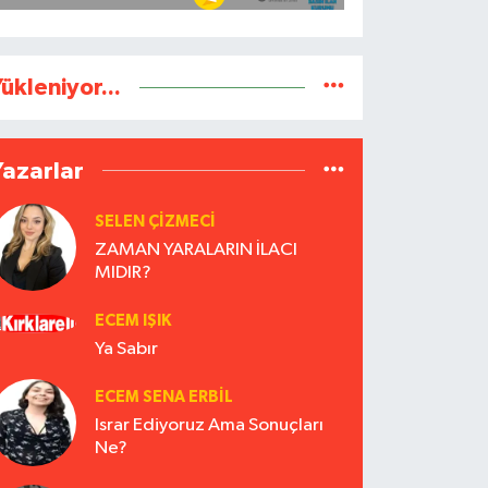
ükleniyor...
Yazarlar
SELEN ÇİZMECİ
ZAMAN YARALARIN İLACI
MIDIR?
ECEM IŞIK
Ya Sabır
ECEM SENA ERBIL
Israr Ediyoruz Ama Sonuçları
Ne?