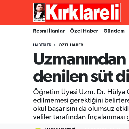
Resmi İlanlar
Asayiş
Künye
Merkez Nöbetçi Eczaneler
Resmi İlanlar
Özel Haber
Gündem
Özel Haber
Bilim ve Teknoloji
İletişim
Merkez Hava Durumu
HABERLER
ÖZEL HABER
Gündem
Dünya
Gizlilik Sözleşmesi
Merkez Trafik Yoğunluk Haritası
Uzmanından u
Ekonomi
Eğitim
Süper Lig Puan Durumu ve Fikstür
denilen süt di
Siyaset
Kültür Sanat
Tüm Manşetler
Öğretim Üyesi Uzm. Dr. Hülya Çe
Spor
Magazin
Son Dakika Haberleri
edilmemesi gerektiğini belirtere
okul başarısını da olumsuz etkil
Medya
Haber Arşivi
veliler tarafından fırçalanması
Sağlık