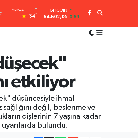
DOLAR
°
34
47,6006
0.06
EURO
55,0250
0.02
STERLİN
64,2398
0.2
GRAM ALTIN
6513.94
0.32
 düşecek"
BİST100
13.768
48
ı etkiliyor
BITCOIN
64.602,05
0.69
cek" düşüncesiyle ihmal
z sağlığını değil, beslenme ve
kların dişlerinin 7 yaşına kadar
i uyarılarda bulundu.