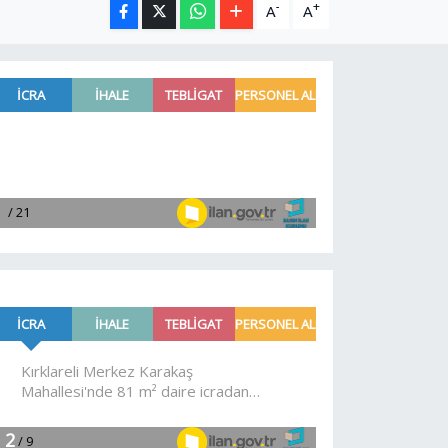
-
+
A
A