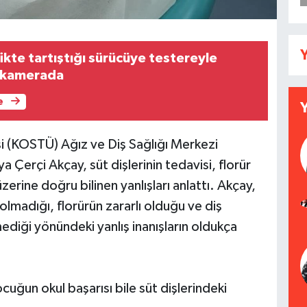
Y
kte tartıştığı sürücüye testereyle
s kamerada
e
si (KOSTÜ) Ağız ve Diş Sağlığı Merkezi
Çerçi Akçay, süt dişlerinin tedavisi, florür
 üzerine doğru bilinen yanlışları anlattı. Akçay,
olmadığı, florürün zararlı olduğu ve diş
ediği yönündeki yanlış inanışların oldukça
ocuğun okul başarısı bile süt dişlerindeki