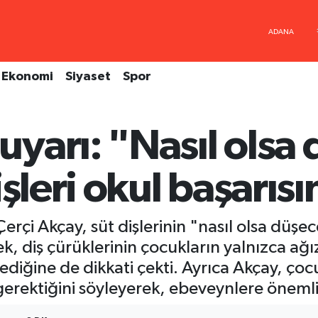
Ekonomi
Siyaset
Spor
yarı: "Nasıl olsa
şleri okul başarısın
rçi Akçay, süt dişlerinin "nasıl olsa düşe
k, diş çürüklerinin çocukların yalnızca ağı
ediğine de dikkati çekti. Ayrıca Akçay, çocu
 gerektiğini söyleyerek, ebeveynlere öneml