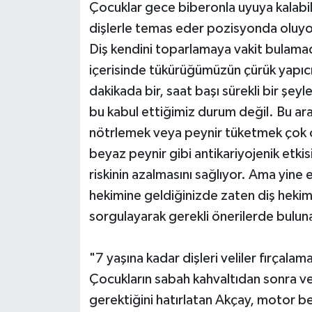
Çocuklar gece biberonla uyuya kalabi
dişlerle temas eder pozisyonda oluyor
Diş kendini toparlamaya vakit bulama
içerisinde tükürüğümüzün çürük yapıcı 
dakikada bir, saat başı sürekli bir şey
bu kabul ettiğimiz durum değil. Bu aral
nötrlemek veya peynir tüketmek çok ön
beyaz peynir gibi antikariyojenik etkis
riskinin azalmasını sağlıyor. Ama yin
hekimine geldiğinizde zaten diş hekimi 
sorgulayarak gerekli önerilerde buluna
"7 yaşına kadar dişleri veliler fırçalama
Çocukların sabah kahvaltıdan sonra ve
gerektiğini hatırlatan Akçay, motor be