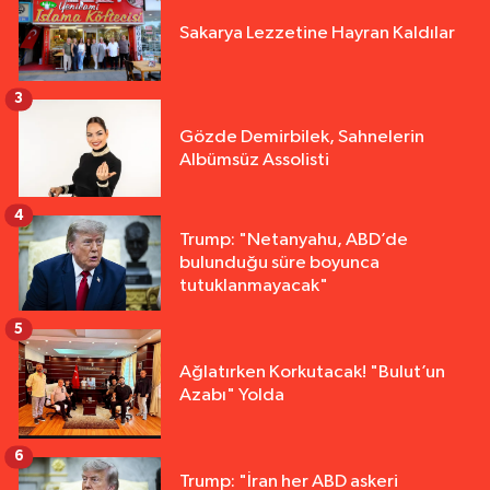
Sakarya Lezzetine Hayran Kaldılar
3
Gözde Demirbilek, Sahnelerin
Albümsüz Assolisti
4
Trump: "Netanyahu, ABD’de
bulunduğu süre boyunca
tutuklanmayacak"
5
Ağlatırken Korkutacak! "Bulut’un
Azabı" Yolda
6
Trump: "İran her ABD askeri