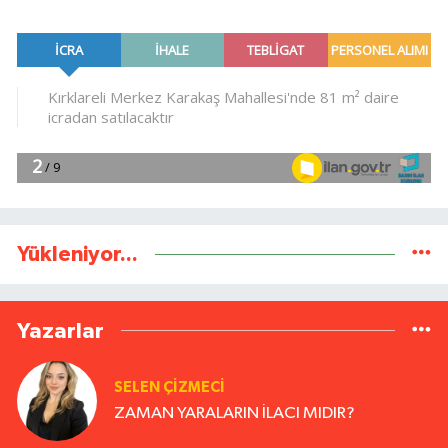
Yükleniyor...
Yazarlar
SELEN ÇİZMECİ
ZAMAN YARALARIN İLACI MIDIR?