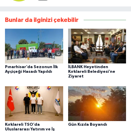
Bunlar da ilginizi çekebilir
Pınarhisar’da Sezonun İlk
İLBANK Heyetinden
Ayçiçeği Hasadı Yapıldı
Kırklareli Belediyesi’ne
Ziyaret
Kırklareli TSO’da
Gün Kızıla Boyandı
Uluslararası Yatırım ve İş