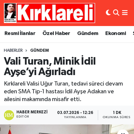
Resmi İlanlar
Asayiş
Künye
Merkez Nöbetçi Eczaneler
Resmi İlanlar
Özel Haber
Gündem
Ekonomi
Özel Haber
Bilim ve Teknoloji
İletişim
Merkez Hava Durumu
HABERLER
GÜNDEM
Gündem
Dünya
Gizlilik Sözleşmesi
Merkez Trafik Yoğunluk Haritası
Vali Turan, Minik İdil
Ekonomi
Eğitim
Süper Lig Puan Durumu ve Fikstür
Ayşe’yi Ağırladı
Kırklareli Valisi Uğur Turan, tedavi süreci devam
Siyaset
Kültür Sanat
Tüm Manşetler
eden SMA Tip-1 hastası İdil Ayşe Adakan ve
ailesini makamında misafir etti.
Spor
Magazin
Son Dakika Haberleri
HABER MERKEZI
03.07.2026 - 12:26
1 DK
Medya
Haber Arşivi
EDITÖR
YAYINLANMA
OKUNMA SÜRESI
Sağlık