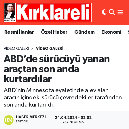
Resmi İlanlar
Asayiş
Künye
Merkez Nöbetçi Eczaneler
Resmi İlanlar
Özel Haber
Gündem
Ekonomi
Özel Haber
Bilim ve Teknoloji
İletişim
Merkez Hava Durumu
VIDEO GALERI
VIDEO GALERI
Gündem
Dünya
Gizlilik Sözleşmesi
Merkez Trafik Yoğunluk Haritası
ABD’de sürücüyü yanan
Ekonomi
Eğitim
Süper Lig Puan Durumu ve Fikstür
araçtan son anda
kurtardılar
Siyaset
Kültür Sanat
Tüm Manşetler
ABD’nin Minnesota eyaletinde alev alan
Spor
Magazin
Son Dakika Haberleri
aracın içindeki sürücü çevredekiler tarafından
son anda kurtarıldı.
Medya
Haber Arşivi
HABER MERKEZI
24.04.2024 - 02:02
EDITÖR
YAYINLANMA
Sağlık