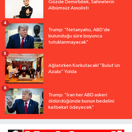
Gözde Demirbilek, Sahnelerin
Albümsüz Assolisti
4
Trump: "Netanyahu, ABD’de
bulunduğu süre boyunca
tutuklanmayacak"
5
Ağlatırken Korkutacak! "Bulut’un
Azabı" Yolda
6
Trump: "İran her ABD askeri
öldürdüğünde bunun bedelini
katbekat ödeyecek"