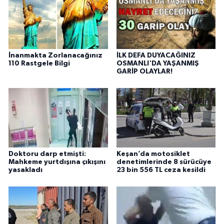
İnanmakta Zorlanacağınız
İLK DEFA DUYACAĞINIZ
110 Rastgele Bilgi
OSMANLI'DA YAŞANMIŞ
GARİP OLAYLAR!
Doktoru darp etmişti:
Keşan’da motosiklet
Mahkeme yurtdışına çıkışını
denetimlerinde 8 sürücüye
yasakladı
23 bin 556 TL ceza kesildi