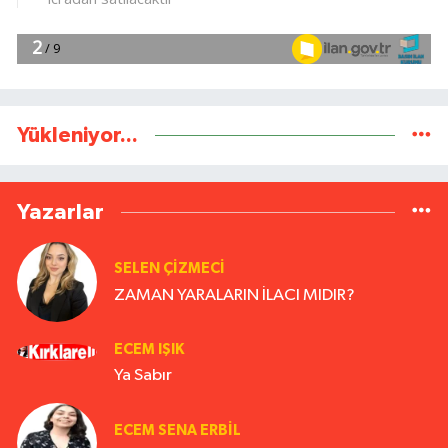
Yükleniyor...
Yazarlar
SELEN ÇİZMECİ
ZAMAN YARALARIN İLACI MIDIR?
ECEM IŞIK
Ya Sabır
ECEM SENA ERBIL