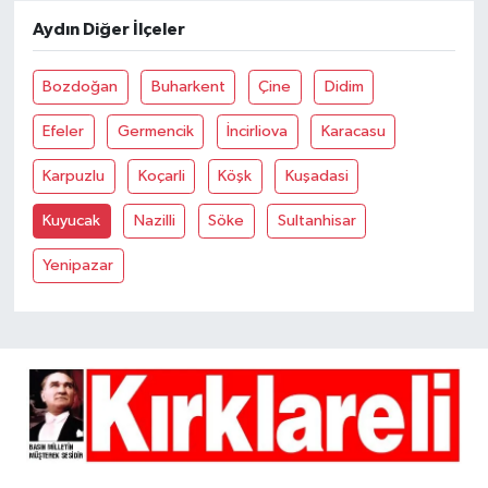
Aydın Diğer İlçeler
Bozdoğan
Buharkent
Çine
Didim
Efeler
Germencik
İncirliova
Karacasu
Karpuzlu
Koçarli
Köşk
Kuşadasi
Kuyucak
Nazilli
Söke
Sultanhisar
Yenipazar