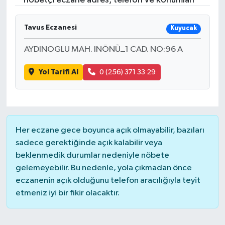
nöbetçi eczane adres, telefon ve konumları
Tavus Eczanesi
Kuyucak
AYDINOGLU MAH. INÖNÜ_1 CAD. NO:96 A
Yol Tarifi Al
0 (256) 371 33 29
Her eczane gece boyunca açık olmayabilir, bazıları
sadece gerektiğinde açık kalabilir veya
beklenmedik durumlar nedeniyle nöbete
gelemeyebilir. Bu nedenle, yola çıkmadan önce
eczanenin açık olduğunu telefon aracılığıyla teyit
etmeniz iyi bir fikir olacaktır.