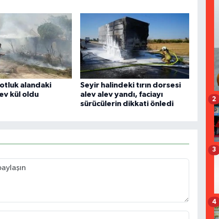
otluk alandaki
Seyir halindeki tırın dorsesi
ev kül oldu
alev alev yandı, faciayı
2
sürücülerin dikkati önledi
3
4