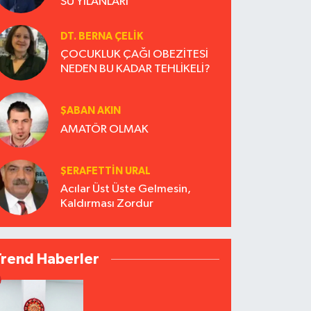
SU YILANLARI
DT. BERNA ÇELIK
ÇOCUKLUK ÇAĞI OBEZİTESİ
NEDEN BU KADAR TEHLİKELİ?
ŞABAN AKIN
AMATÖR OLMAK
ŞERAFETTIN URAL
Acılar Üst Üste Gelmesin,
Kaldırması Zordur
Trend Haberler