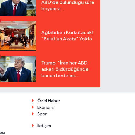
ABD’de bulunduğu süre
boyunca
tutuklanmayacak"
Ağlatırken Korkutacak!
"Bulut’un Azabı" Yolda
Trump: "İran her ABD
askeri öldürdüğünde
bunun bedelini
katbekat ödeyecek"
Özel Haber
Ekonomi
Spor
İletişim
esi