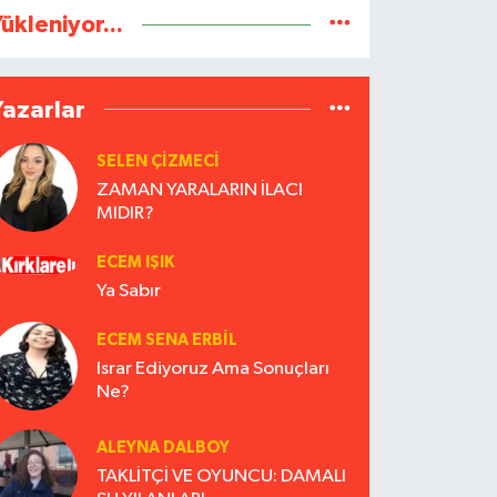
ükleniyor...
Yazarlar
SELEN ÇİZMECİ
ZAMAN YARALARIN İLACI
MIDIR?
ECEM IŞIK
Ya Sabır
ECEM SENA ERBIL
Israr Ediyoruz Ama Sonuçları
Ne?
ALEYNA DALBOY
TAKLİTÇİ VE OYUNCU: DAMALI