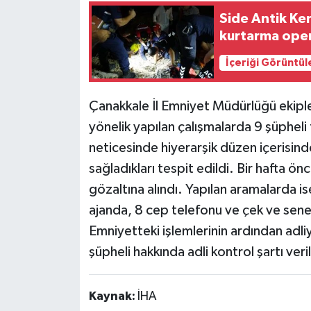
Side Antik Ke
kurtarma ope
İçeriği Görüntül
Çanakkale İl Emniyet Müdürlüğü ekiple
yönelik yapılan çalışmalarda 9 şüpheli t
neticesinde hiyerarşik düzen içerisinde
sağladıkları tespit edildi. Bir hafta 
gözaltına alındı. Yapılan aramalarda is
ajanda, 8 cep telefonu ve çek ve senetl
Emniyetteki işlemlerinin ardından adli
şüpheli hakkında adli kontrol şartı veril
Kaynak:
İHA