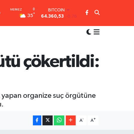
BITCOIN
°
35
64.360,53
-0.76
DOLAR
47,7069
0.17
EURO
55,0265
0.01
STERLİN
64,1897
0.02
tü çökertildi:
GRAM ALTIN
6574.81
1.44
BİST100
13.887
64
ik yapan organize suç örgütüne
ı.
-
+
A
A