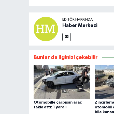
EDITÖR HAKKINDA
Haber Merkezi
Bunlar da ilginizi çekebilir
Otomobille çarpışan araç
Zincirlem
takla attı: 1 yaralı
otomobil 
bile kana