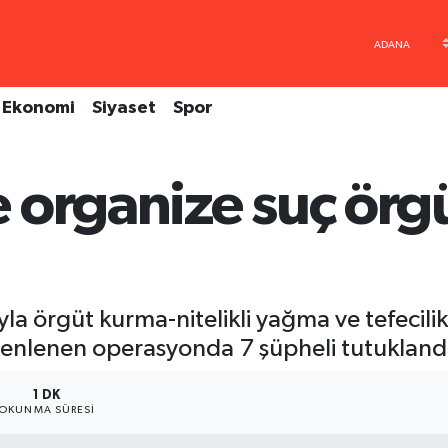
Ekonomi
Siyaset
Spor
organize suç örgü
la örgüt kurma-nitelikli yağma ve tefecil
zenlenen operasyonda 7 şüpheli tutukland
1 DK
OKUNMA SÜRESI