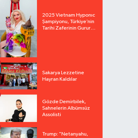
2025 Vietnam Hyponıc
Şampiyonu, Türkiye’nin
Tarihi Zaferinin Gururu
Arzu Yurter’den Bomba
Açılış!
Sakarya Lezzetine
Hayran Kaldılar
Gözde Demirbilek,
Sahnelerin Albümsüz
Assolisti
Trump: "Netanyahu,