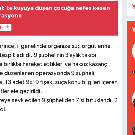
Y
nt'te kuyuya düşen çocuğa nefes kesen
rasyonu
e
rince, il genelinde organize suç örgütlerine
espit edildi. 9 şüphelinin 3 aylık takibi
 birlikte hareket ettikleri ve haksız kazanç
önce düzenlenen operasyonda 9 şüpheli
e, 13 adet 9x19 fişek, suça konu bilgileri içeren
er ele geçirildi.
yeye sevk edilen 9 şüpheliden 7’si tutuklandı, 2
di.