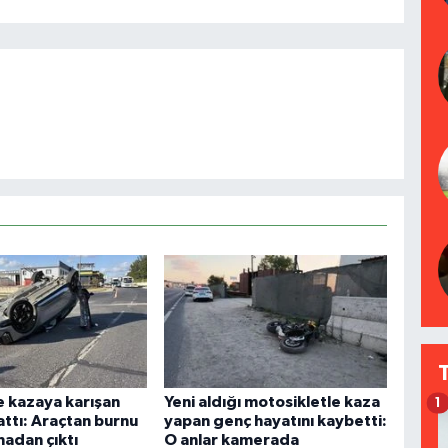
e kazaya karışan
Yeni aldığı motosikletle kaza
1
attı: Araçtan burnu
yapan genç hayatını kaybetti:
madan çıktı
O anlar kamerada