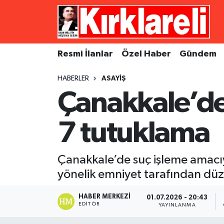
Resmi İlanlar
Asayiş
Künye
Merkez Nöbetçi Eczaneler
Resmi İlanlar
Özel Haber
Gündem
Özel Haber
Bilim ve Teknoloji
İletişim
Merkez Hava Durumu
HABERLER
ASAYIŞ
Gündem
Dünya
Gizlilik Sözleşmesi
Merkez Trafik Yoğunluk Haritası
Çanakkale’de 
Ekonomi
Eğitim
Süper Lig Puan Durumu ve Fikstür
7 tutuklama
Siyaset
Kültür Sanat
Tüm Manşetler
Çanakkale’de suç işleme amacıy
Spor
Magazin
Son Dakika Haberleri
yönelik emniyet tarafından dü
Medya
Haber Arşivi
HABER MERKEZI
01.07.2026 - 20:43
EDITÖR
YAYINLANMA
Sağlık