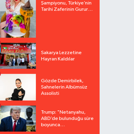
Şampiyonu, Türkiye’nin
Tarihi Zaferinin Gururu
Arzu Yurter’den Bomba
Açılış!
Sakarya Lezzetine
Hayran Kaldılar
Gözde Demirbilek,
Sahnelerin Albümsüz
Assolisti
Trump: "Netanyahu,
ABD’de bulunduğu süre
boyunca
tutuklanmayacak"