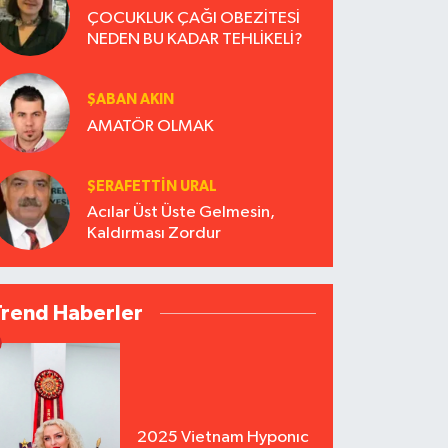
ÇOCUKLUK ÇAĞI OBEZİTESİ
NEDEN BU KADAR TEHLİKELİ?
ŞABAN AKIN
AMATÖR OLMAK
ŞERAFETTIN URAL
Acılar Üst Üste Gelmesin,
Kaldırması Zordur
Trend Haberler
2025 Vietnam Hyponıc