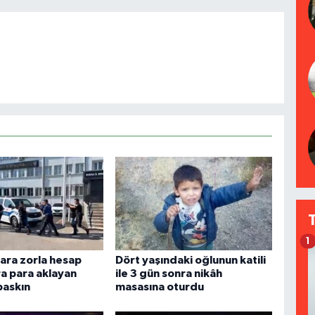
1
ara zorla hesap
Dört yaşındaki oğlunun katili
ra para aklayan
ile 3 gün sonra nikâh
baskın
masasına oturdu