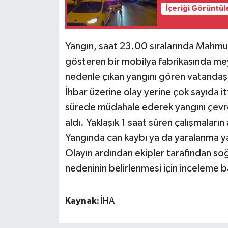
İçeriği Görüntül
Yangın, saat 23.00 sıralarında Mahmud
gösteren bir mobilya fabrikasında me
nedenle çıkan yangını gören vatandaşl
İhbar üzerine olay yerine çok sayıda itf
sürede müdahale ederek yangını çevred
aldı. Yaklaşık 1 saat süren çalışmala
Yangında can kaybı ya da yaralanma y
Olayın ardından ekipler tarafından soğu
nedeninin belirlenmesi için inceleme ba
Kaynak:
İHA