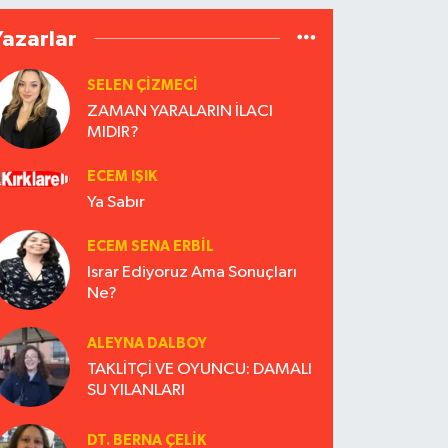
Yazarlar
SELEN ÇİZMECİ
ZAMAN YARALARIN İLACI
MIDIR?
ECEM IŞIK
Ya Sabır
ECEM SENA ERBIL
Israr Ediyoruz Ama Sonuçları
Ne?
ALEYNA DALBOY
TAKLİTÇİ VE OYUNCU: DAMALI
SU YILANLARI
DT. BERNA ÇELIK