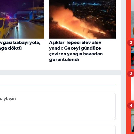
vgası babayı yola,
Aşıklar Tepesi alev alev
2
kağa döktü
yandı: Geceyi gündüze
çeviren yangın havadan
görüntülendi
3
4