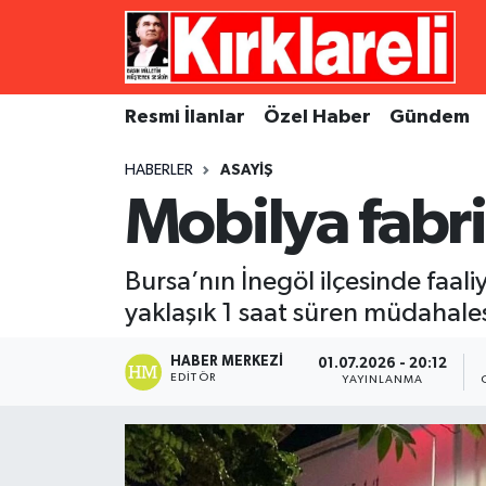
Resmi İlanlar
Asayiş
Künye
Merkez Nöbetçi Eczaneler
Resmi İlanlar
Özel Haber
Gündem
Özel Haber
Bilim ve Teknoloji
İletişim
Merkez Hava Durumu
HABERLER
ASAYIŞ
Gündem
Dünya
Gizlilik Sözleşmesi
Merkez Trafik Yoğunluk Haritası
Mobilya fabr
Ekonomi
Eğitim
Süper Lig Puan Durumu ve Fikstür
Bursa’nın İnegöl ilçesinde faali
Siyaset
Kültür Sanat
Tüm Manşetler
yaklaşık 1 saat süren müdahale
Spor
Magazin
Son Dakika Haberleri
HABER MERKEZI
01.07.2026 - 20:12
EDITÖR
YAYINLANMA
Medya
Haber Arşivi
Sağlık