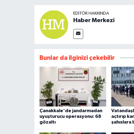
EDITÖR HAKKINDA
Haber Merkezi
Bunlar da ilginizi çekebilir
Çanakkale'de jandarmadan
Vatandaşl
uyuşturucu operasyonu: 68
açtırıp ka
gözaltı
şahıslara 