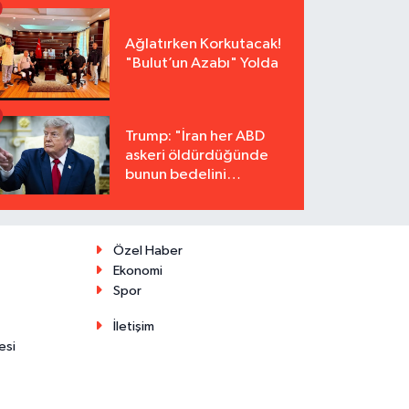
Ağlatırken Korkutacak!
"Bulut’un Azabı" Yolda
Trump: "İran her ABD
askeri öldürdüğünde
bunun bedelini
katbekat ödeyecek"
Özel Haber
Ekonomi
Spor
İletişim
esi