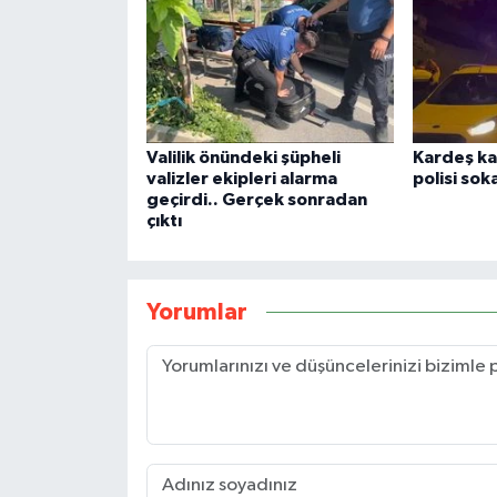
Valilik önündeki şüpheli
Kardeş ka
valizler ekipleri alarma
polisi so
geçirdi.. Gerçek sonradan
çıktı
Yorumlar