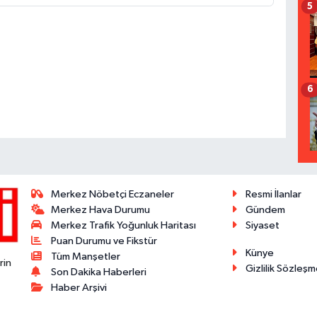
5
6
Merkez Nöbetçi Eczaneler
Resmi İlanlar
Merkez Hava Durumu
Gündem
Merkez Trafik Yoğunluk Haritası
Siyaset
Puan Durumu ve Fikstür
Künye
Tüm Manşetler
rin
Gizlilik Sözleşm
Son Dakika Haberleri
Haber Arşivi