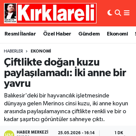
Resmi İlanlar
Asayiş
Künye
Merkez Nöbetçi Eczaneler
Resmi İlanlar
Özel Haber
Gündem
Ekonomi
Özel Haber
Bilim ve Teknoloji
İletişim
Merkez Hava Durumu
HABERLER
EKONOMI
Gündem
Dünya
Gizlilik Sözleşmesi
Merkez Trafik Yoğunluk Haritası
Çiftlikte doğan kuzu
Ekonomi
Eğitim
Süper Lig Puan Durumu ve Fikstür
paylaşılamadı: İki anne bir
yavru
Siyaset
Kültür Sanat
Tüm Manşetler
Balıkesir'deki bir hayvancılık işletmesinde
Spor
Magazin
Son Dakika Haberleri
dünyaya gelen Merinos cinsi kuzu, iki anne koyun
arasında paylaşılamayınca çiftlikte renkli ve bir o
Medya
Haber Arşivi
kadar şaşırtıcı görüntüler sahneye çıktı.
Sağlık
HABER MERKEZI
25.05.2026 - 16:14
1 DK