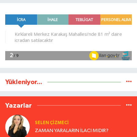
Yükleniyor...
Yazarlar
SELEN ÇİZMECİ
ZAMAN YARALARIN İLACI MIDIR?