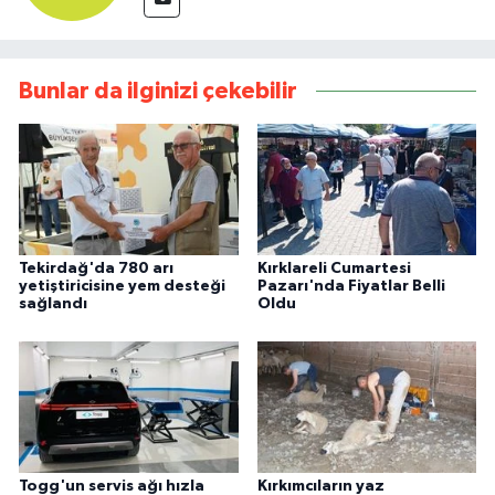
Bunlar da ilginizi çekebilir
Tekirdağ'da 780 arı
Kırklareli Cumartesi
yetiştiricisine yem desteği
Pazarı'nda Fiyatlar Belli
sağlandı
Oldu
Togg'un servis ağı hızla
Kırkımcıların yaz