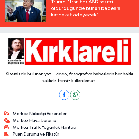
Trump: "İran her ABD askeri
öldürdüğünde bunun bedelini
katbekat ödeyecek"
Sitemizde bulunan yazı , video, fotoğraf ve haberlerin her hakkı
saklıdır. İzinsiz kullanılamaz.
Merkez Nöbetçi Eczaneler
Merkez Hava Durumu
Merkez Trafik Yoğunluk Haritası
Puan Durumu ve Fikstür