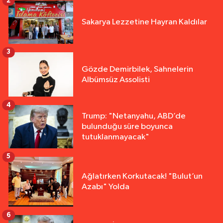
2
Sakarya Lezzetine Hayran Kaldılar
3
Gözde Demirbilek, Sahnelerin
Albümsüz Assolisti
4
Trump: "Netanyahu, ABD’de
bulunduğu süre boyunca
tutuklanmayacak"
5
Ağlatırken Korkutacak! "Bulut’un
Azabı" Yolda
6