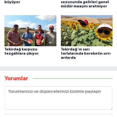
büyüyor
sezonunda gelirleri genel
müdür maaşını aratmıyor
Tekirdağ karpuzu
Tekirdağ'ın sarı
tezgâhlara çıkıyor
tarlalarında bereketin sırrı
arılarda
Yorumlar