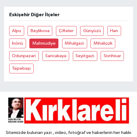
Eskişehir Diğer İlçeler
Alpu
Beylikova
Çifteler
Günyüzü
Han
İnönü
Mahmudiye
Mihalgazi
Mihaliççik
Odunpazari
Saricakaya
Seyitgazi
Sivrihisar
Tepebaşi
Sitemizde bulunan yazı , video, fotoğraf ve haberlerin her hakkı