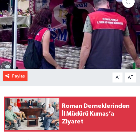
Paylaş
-
+
A
A
Roman Derneklerinden
İl Müdürü Kumaş’a
Ziyaret