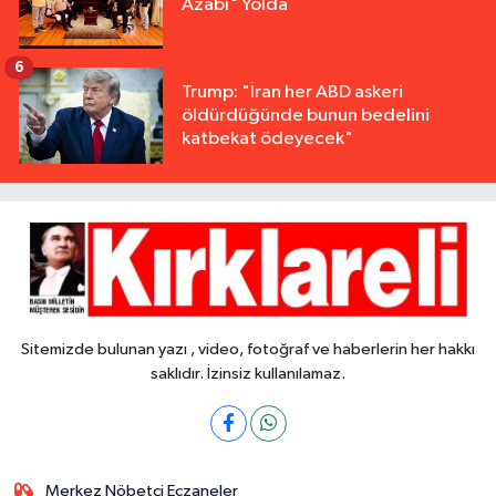
Azabı" Yolda
6
Trump: "İran her ABD askeri
öldürdüğünde bunun bedelini
katbekat ödeyecek"
Sitemizde bulunan yazı , video, fotoğraf ve haberlerin her hakkı
saklıdır. İzinsiz kullanılamaz.
Merkez Nöbetçi Eczaneler