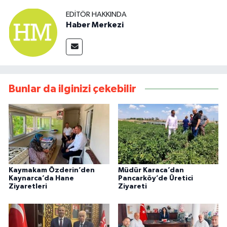
EDITÖR HAKKINDA
Haber Merkezi
Bunlar da ilginizi çekebilir
Kaymakam Özderin’den
Müdür Karaca’dan
Kaynarca’da Hane
Pancarköy’de Üretici
Ziyaretleri
Ziyareti