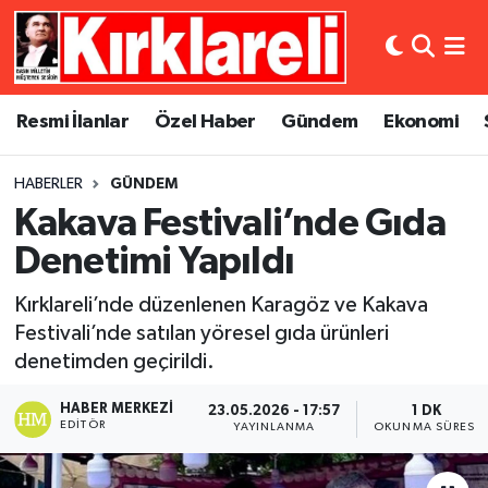
Resmi İlanlar
Asayiş
Künye
Merkez Nöbetçi Eczaneler
Resmi İlanlar
Özel Haber
Gündem
Ekonomi
Özel Haber
Bilim ve Teknoloji
İletişim
Merkez Hava Durumu
HABERLER
GÜNDEM
Gündem
Dünya
Gizlilik Sözleşmesi
Merkez Trafik Yoğunluk Haritası
Kakava Festivali’nde Gıda
Ekonomi
Eğitim
Süper Lig Puan Durumu ve Fikstür
Denetimi Yapıldı
Kırklareli’nde düzenlenen Karagöz ve Kakava
Siyaset
Kültür Sanat
Tüm Manşetler
Festivali’nde satılan yöresel gıda ürünleri
denetimden geçirildi.
Spor
Magazin
Son Dakika Haberleri
HABER MERKEZI
23.05.2026 - 17:57
1 DK
Medya
Haber Arşivi
EDITÖR
YAYINLANMA
OKUNMA SÜRESI
Sağlık