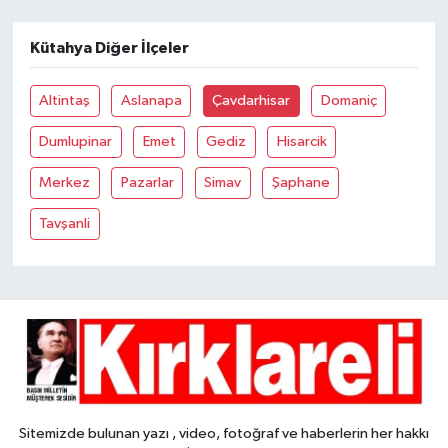
Kütahya Diğer İlçeler
Altintaş
Aslanapa
Çavdarhisar
Domaniç
Dumlupinar
Emet
Gediz
Hisarcik
Merkez
Pazarlar
Simav
Şaphane
Tavşanli
Sitemizde bulunan yazı , video, fotoğraf ve haberlerin her hakkı