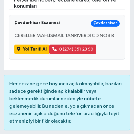
Perşembe nöbetçi eczane adres, telefon ve
konumları
Çavdarhisar Eczanesi
Çavdarhisar
CERELLER MAH.İSMAİL TANRIVERDİ CD.NO8 B
Yol Tarifi Al
0 (274) 351 23 99
Her eczane gece boyunca açık olmayabilir, bazıları
sadece gerektiğinde açık kalabilir veya
beklenmedik durumlar nedeniyle nöbete
gelemeyebilir. Bu nedenle, yola çıkmadan önce
eczanenin açık olduğunu telefon aracılığıyla teyit
etmeniz iyi bir fikir olacaktır.