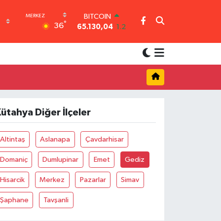
BITCOIN
°
36
65.130,04
1.2
DOLAR
47,7106
0.17
EURO
55,1652
0.27
STERLİN
64,4046
0.35
GRAM ALTIN
6618.49
2.12
ütahya Diğer İlçeler
BİST100
13.773
-19
Altintaş
Aslanapa
Çavdarhisar
Domaniç
Dumlupinar
Emet
Gediz
Hisarcik
Merkez
Pazarlar
Simav
Şaphane
Tavşanli