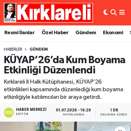
Resmi İlanlar
Asayiş
Künye
Merkez Nöbetçi Eczaneler
Resmi İlanlar
Özel Haber
Gündem
Ekonomi
Özel Haber
Bilim ve Teknoloji
İletişim
Merkez Hava Durumu
HABERLER
GÜNDEM
Gündem
Dünya
Gizlilik Sözleşmesi
Merkez Trafik Yoğunluk Haritası
KÜYAP’26’da Kum Boyama
Ekonomi
Eğitim
Süper Lig Puan Durumu ve Fikstür
Etkinliği Düzenlendi
Kırklareli İl Halk Kütüphanesi, KÜYAP’26
Siyaset
Kültür Sanat
Tüm Manşetler
etkinlikleri kapsamında düzenlediği kum boyama
etkinliğiyle katılımcıları bir araya getirdi.
Spor
Magazin
Son Dakika Haberleri
HABER MERKEZI
01.07.2026 - 16:29
1 DK
Medya
Haber Arşivi
EDITÖR
YAYINLANMA
OKUNMA SÜRESI
Sağlık