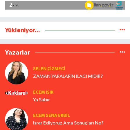
Yükleniyor...
Yazarlar
SELEN ÇİZMECİ
ZAMAN YARALARIN İLACI MIDIR?
ECEM IŞIK
Ya Sabır
ECEM SENA ERBIL
Israr Ediyoruz Ama Sonuçları Ne?