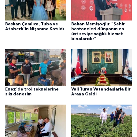
Başkan Çamlıca, Tuba ve
Bakan Memişoğlu: "Şehir
Ataberk’in Nişanına Katıldı
hastaneleri dünyanın en
üst seviye sağlık hizmet
binalarıdır"
Enez'de trol teknelerine
Vali Turan Vatandaşlarla Bir
sıkı denetim
Araya Geldi