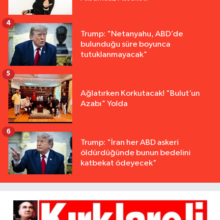
4
Trump: "Netanyahu, ABD’de
bulunduğu süre boyunca
tutuklanmayacak"
5
Ağlatırken Korkutacak! "Bulut’un
Azabı" Yolda
6
Trump: "İran her ABD askeri
öldürdüğünde bunun bedelini
katbekat ödeyecek"