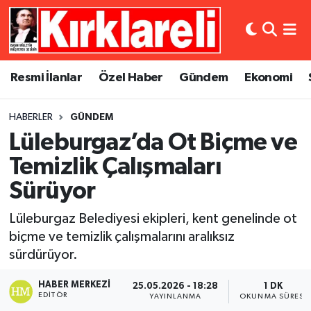
Resmi İlanlar
Asayiş
Künye
Merkez Nöbetçi Eczaneler
Resmi İlanlar
Özel Haber
Gündem
Ekonomi
Özel Haber
Bilim ve Teknoloji
İletişim
Merkez Hava Durumu
HABERLER
GÜNDEM
Gündem
Dünya
Gizlilik Sözleşmesi
Merkez Trafik Yoğunluk Haritası
Lüleburgaz’da Ot Biçme ve
Ekonomi
Eğitim
Süper Lig Puan Durumu ve Fikstür
Temizlik Çalışmaları
Sürüyor
Siyaset
Kültür Sanat
Tüm Manşetler
Lüleburgaz Belediyesi ekipleri, kent genelinde ot
Spor
Magazin
Son Dakika Haberleri
biçme ve temizlik çalışmalarını aralıksız
sürdürüyor.
Medya
Haber Arşivi
HABER MERKEZI
25.05.2026 - 18:28
1 DK
EDITÖR
YAYINLANMA
OKUNMA SÜRESI
Sağlık