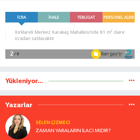
Yükleniyor...
Yazarlar
SELEN ÇİZMECİ
ZAMAN YARALARIN İLACI MIDIR?