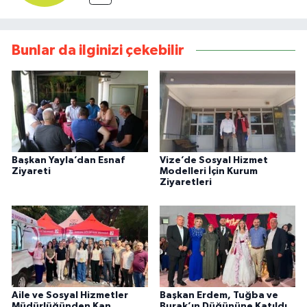
Bunlar da ilginizi çekebilir
Başkan Yayla’dan Esnaf
Vize’de Sosyal Hizmet
Ziyareti
Modelleri İçin Kurum
Ziyaretleri
Aile ve Sosyal Hizmetler
Başkan Erdem, Tuğba ve
Müdürlüğünden Kan
Burak’ın Düğününe Katıldı