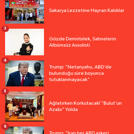
Sakarya Lezzetine Hayran Kaldılar
3
Gözde Demirbilek, Sahnelerin
Albümsüz Assolisti
4
Trump: "Netanyahu, ABD’de
bulunduğu süre boyunca
tutuklanmayacak"
5
Ağlatırken Korkutacak! "Bulut’un
Azabı" Yolda
6
Trump: "İran her ABD askeri