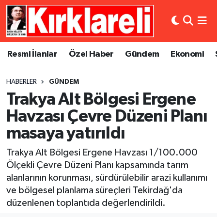
Resmi İlanlar
Asayiş
Künye
Merkez Nöbetçi Eczaneler
Resmi İlanlar
Özel Haber
Gündem
Ekonomi
Özel Haber
Bilim ve Teknoloji
İletişim
Merkez Hava Durumu
HABERLER
GÜNDEM
Gündem
Dünya
Gizlilik Sözleşmesi
Merkez Trafik Yoğunluk Haritası
Trakya Alt Bölgesi Ergene
Ekonomi
Eğitim
Süper Lig Puan Durumu ve Fikstür
Havzası Çevre Düzeni Planı
masaya yatırıldı
Siyaset
Kültür Sanat
Tüm Manşetler
Trakya Alt Bölgesi Ergene Havzası 1/100.000
Spor
Magazin
Son Dakika Haberleri
Ölçekli Çevre Düzeni Planı kapsamında tarım
alanlarının korunması, sürdürülebilir arazi kullanımı
Medya
Haber Arşivi
ve bölgesel planlama süreçleri Tekirdağ'da
düzenlenen toplantıda değerlendirildi.
Sağlık