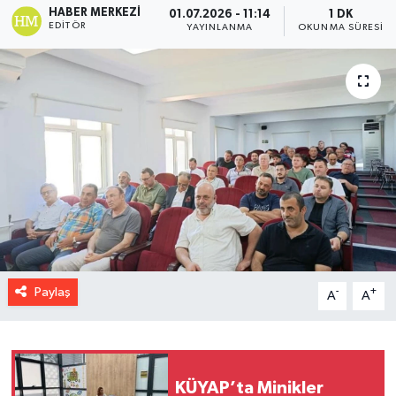
HABER MERKEZI
01.07.2026 - 11:14
1 DK
EDITÖR
YAYINLANMA
OKUNMA SÜRESI
Paylaş
-
+
A
A
KÜYAP’ta Minikler