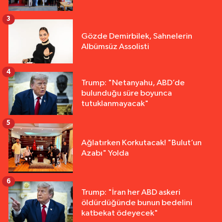
3
Gözde Demirbilek, Sahnelerin
Albümsüz Assolisti
4
Trump: "Netanyahu, ABD’de
bulunduğu süre boyunca
tutuklanmayacak"
5
Ağlatırken Korkutacak! "Bulut’un
Azabı" Yolda
6
Trump: "İran her ABD askeri
öldürdüğünde bunun bedelini
katbekat ödeyecek"