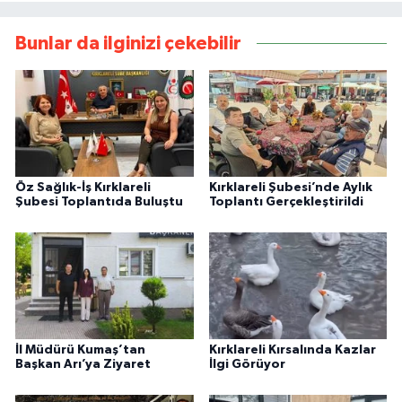
Bunlar da ilginizi çekebilir
Öz Sağlık-İş Kırklareli
Kırklareli Şubesi’nde Aylık
Şubesi Toplantıda Buluştu
Toplantı Gerçekleştirildi
İl Müdürü Kumaş’tan
Kırklareli Kırsalında Kazlar
Başkan Arı’ya Ziyaret
İlgi Görüyor