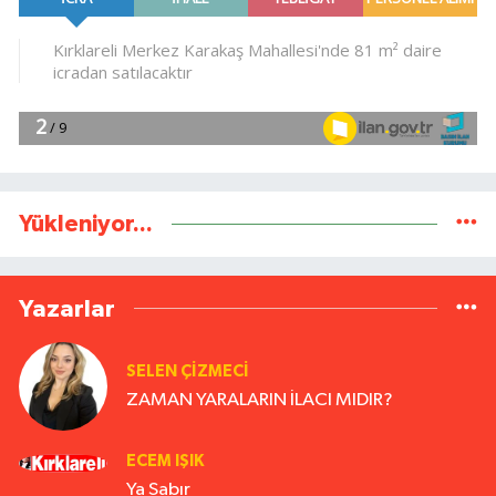
Yükleniyor...
Yazarlar
SELEN ÇİZMECİ
ZAMAN YARALARIN İLACI MIDIR?
ECEM IŞIK
Ya Sabır