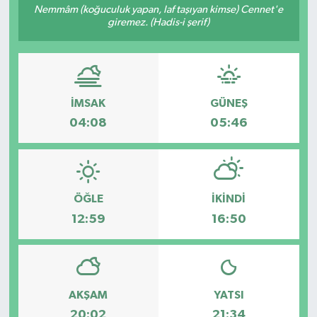
Nemmâm (koğuculuk yapan, laf taşıyan kimse) Cennet'e
giremez. (Hadis-i şerif)
İMSAK
GÜNEŞ
04:08
05:46
ÖĞLE
İKINDI
12:59
16:50
AKŞAM
YATSI
20:02
21:34