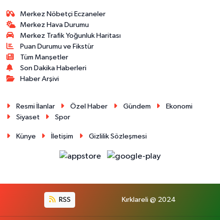
Merkez Nöbetçi Eczaneler
Merkez Hava Durumu
Merkez Trafik Yoğunluk Haritası
Puan Durumu ve Fikstür
Tüm Manşetler
Son Dakika Haberleri
Haber Arşivi
Resmi İlanlar
Özel Haber
Gündem
Ekonomi
Siyaset
Spor
Künye
İletişim
Gizlilik Sözleşmesi
RSS
Kırklareli @ 2024