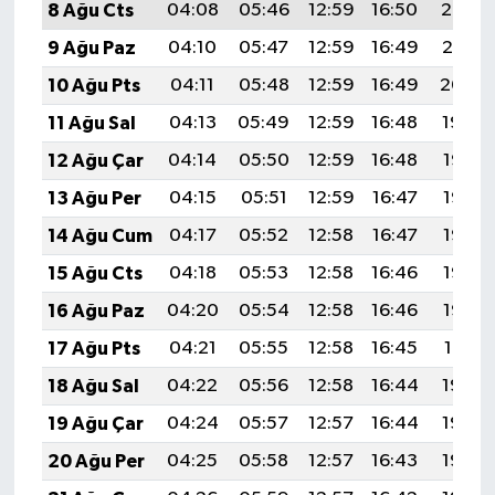
8 Ağu Cts
04:08
05:46
12:59
16:50
20:02
9 Ağu Paz
04:10
05:47
12:59
16:49
20:01
10 Ağu Pts
04:11
05:48
12:59
16:49
20:00
11 Ağu Sal
04:13
05:49
12:59
16:48
19:59
12 Ağu Çar
04:14
05:50
12:59
16:48
19:57
13 Ağu Per
04:15
05:51
12:59
16:47
19:56
14 Ağu Cum
04:17
05:52
12:58
16:47
19:55
15 Ağu Cts
04:18
05:53
12:58
16:46
19:53
16 Ağu Paz
04:20
05:54
12:58
16:46
19:52
17 Ağu Pts
04:21
05:55
12:58
16:45
19:51
18 Ağu Sal
04:22
05:56
12:58
16:44
19:49
19 Ağu Çar
04:24
05:57
12:57
16:44
19:48
20 Ağu Per
04:25
05:58
12:57
16:43
19:46