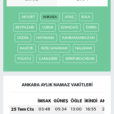
AKYURT
ANKARA
AYAŞ
BALA
BEYPAZARI
CUBUK
ELMADAĞ
EVREN
GÜDÜL
HAYMANA
KAHRAMANKAZAN
KALECİK
KIZILCAHAMAM
NALLIHAN
POLATLI
ÇAMLIDERE
ŞEREFLİKOÇHİSAR
ANKARA AYLIK NAMAZ VAKITLERI
İMSAK
GÜNEŞ
ÖĞLE
İKINDI
AKŞA
25 Tem Cts
03:48
05:34
13:00
16:55
20:17