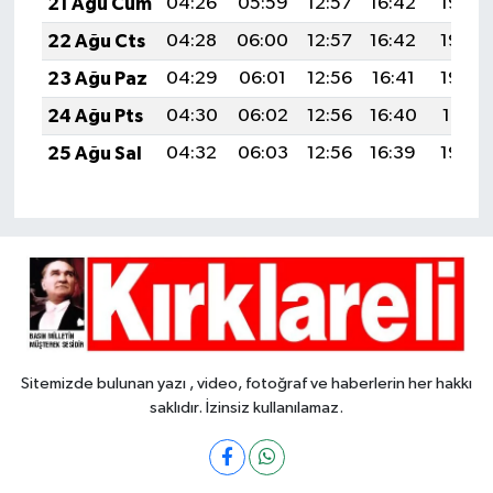
21 Ağu Cum
04:26
05:59
12:57
16:42
19:45
22 Ağu Cts
04:28
06:00
12:57
16:42
19:44
23 Ağu Paz
04:29
06:01
12:56
16:41
19:42
24 Ağu Pts
04:30
06:02
12:56
16:40
19:41
25 Ağu Sal
04:32
06:03
12:56
16:39
19:39
Sitemizde bulunan yazı , video, fotoğraf ve haberlerin her hakkı
saklıdır. İzinsiz kullanılamaz.