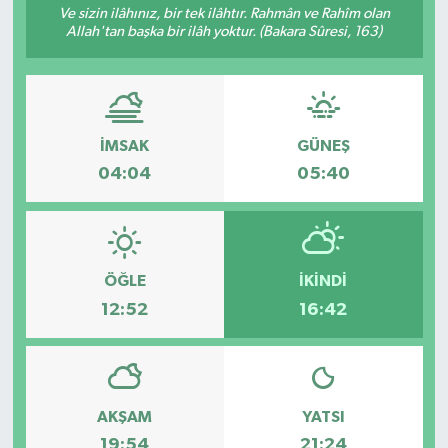
Ve sizin ilâhınız, bir tek ilâhtır. Rahmân ve Rahîm olan
Allah'tan başka bir ilâh yoktur. (Bakara Sûresi, 163)
İMSAK
GÜNEŞ
04:04
05:40
ÖĞLE
İKINDI
12:52
16:42
AKŞAM
YATSI
19:54
21:24