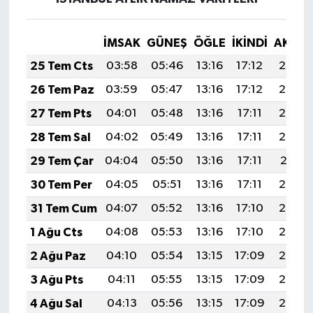
İMSAK
GÜNEŞ
ÖĞLE
İKINDI
AKŞA
25 Tem Cts
03:58
05:46
13:16
17:12
20:35
26 Tem Paz
03:59
05:47
13:16
17:12
20:34
27 Tem Pts
04:01
05:48
13:16
17:11
20:33
28 Tem Sal
04:02
05:49
13:16
17:11
20:32
29 Tem Çar
04:04
05:50
13:16
17:11
20:31
30 Tem Per
04:05
05:51
13:16
17:11
20:30
31 Tem Cum
04:07
05:52
13:16
17:10
20:29
1 Ağu Cts
04:08
05:53
13:16
17:10
20:28
2 Ağu Paz
04:10
05:54
13:15
17:09
20:27
3 Ağu Pts
04:11
05:55
13:15
17:09
20:26
4 Ağu Sal
04:13
05:56
13:15
17:09
20:25