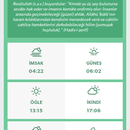
Resûlullah (s.a.v.) buyurdular: "Kimde şu üç şey bulunursa
sevâbı hak eder ve imanını kemâle erdirmiş olur: İnsanlar
arasında geçinebileceği (güzel) ahlâk, Allâhü Teâlâ'nın
haram kıldıklarından kendisini menedecek verâ ve cahilin
cahilce hareketlerini defedebileceği hilim (yumuşak
huyluluk)." (Hadis-i şerif)
İMSAK
GÜNEŞ
04:22
06:02
ÖĞLE
İKINDI
13:15
17:06