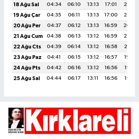
18 Ağu Sal
04:34
06:10
13:13
17:01
20:07
19 Ağu Çar
04:35
06:11
13:13
17:00
20:05
20 Ağu Per
04:37
06:12
13:13
16:59
20:04
21 Ağu Cum
04:38
06:13
13:12
16:59
20:02
22 Ağu Cts
04:39
06:14
13:12
16:58
20:01
23 Ağu Paz
04:41
06:15
13:12
16:57
19:59
24 Ağu Pts
04:42
06:16
13:12
16:56
19:58
25 Ağu Sal
04:44
06:17
13:11
16:56
19:56