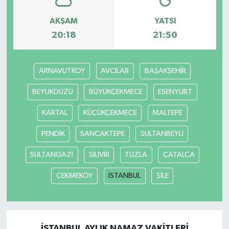
AKŞAM
YATSI
20:18
21:50
ARNAVUTKOY
AVCILAR
BAŞAKŞEHİR
BEYLİKDÜZÜ
BÜYÜKÇEKMECE
ESENYURT
KARTAL
KÜÇÜKÇEKMECE
MALTEPE
PENDİK
SANCAKTEPE
SULTANBEYLİ
SULTANGAZİ
SİLİVRİ
TUZLA
ÇATALCA
ÇEKMEKÖY
İSTANBUL
ŞİLE
İSTANBUL AYLIK NAMAZ VAKITLERI