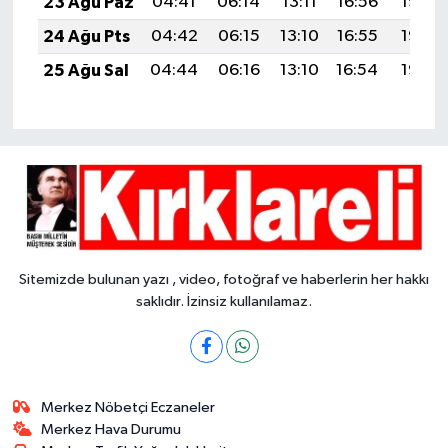
23 Ağu Paz
04:41
06:14
13:11
16:56
19:58
24 Ağu Pts
04:42
06:15
13:10
16:55
19:56
25 Ağu Sal
04:44
06:16
13:10
16:54
19:55
Sitemizde bulunan yazı , video, fotoğraf ve haberlerin her hakkı
saklıdır. İzinsiz kullanılamaz.
Merkez Nöbetçi Eczaneler
Merkez Hava Durumu