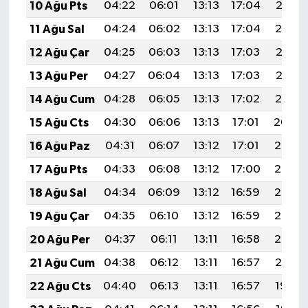
10 Ağu Pts
04:22
06:01
13:13
17:04
20:16
11 Ağu Sal
04:24
06:02
13:13
17:04
20:14
12 Ağu Çar
04:25
06:03
13:13
17:03
20:13
13 Ağu Per
04:27
06:04
13:13
17:03
20:12
14 Ağu Cum
04:28
06:05
13:13
17:02
20:10
15 Ağu Cts
04:30
06:06
13:13
17:01
20:09
16 Ağu Paz
04:31
06:07
13:12
17:01
20:08
17 Ağu Pts
04:33
06:08
13:12
17:00
20:06
18 Ağu Sal
04:34
06:09
13:12
16:59
20:05
19 Ağu Çar
04:35
06:10
13:12
16:59
20:03
20 Ağu Per
04:37
06:11
13:11
16:58
20:02
21 Ağu Cum
04:38
06:12
13:11
16:57
20:01
22 Ağu Cts
04:40
06:13
13:11
16:57
19:59