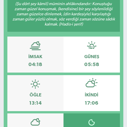
(Şu dört şey kâmil) müminin ahlâkındandır: Konuştuğu
zaman güzel konuşmak, (kendisine) bir şey söylenildiği
zaman güzelce dinlemek, (din kardeşiyle) karşılaştığı
zaman güler yüzlü olmak, söz verdiği zaman sözüne sâdık
kalmak. (Hadis-i şerif)
İMSAK
GÜNEŞ
04:18
05:58
ÖĞLE
İKINDI
13:14
17:06