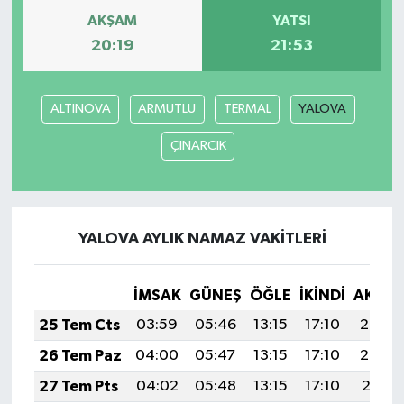
AKŞAM
YATSI
20:19
21:53
ALTINOVA
ARMUTLU
TERMAL
YALOVA
ÇINARCIK
YALOVA AYLIK NAMAZ VAKITLERI
İMSAK
GÜNEŞ
ÖĞLE
İKINDI
AKŞA
25 Tem Cts
03:59
05:46
13:15
17:10
20:33
26 Tem Paz
04:00
05:47
13:15
17:10
20:32
27 Tem Pts
04:02
05:48
13:15
17:10
20:31