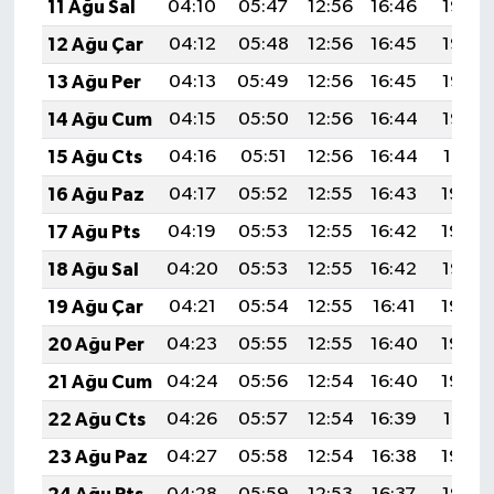
11 Ağu Sal
04:10
05:47
12:56
16:46
19:56
12 Ağu Çar
04:12
05:48
12:56
16:45
19:55
13 Ağu Per
04:13
05:49
12:56
16:45
19:53
14 Ağu Cum
04:15
05:50
12:56
16:44
19:52
15 Ağu Cts
04:16
05:51
12:56
16:44
19:51
16 Ağu Paz
04:17
05:52
12:55
16:43
19:49
17 Ağu Pts
04:19
05:53
12:55
16:42
19:48
18 Ağu Sal
04:20
05:53
12:55
16:42
19:47
19 Ağu Çar
04:21
05:54
12:55
16:41
19:45
20 Ağu Per
04:23
05:55
12:55
16:40
19:44
21 Ağu Cum
04:24
05:56
12:54
16:40
19:42
22 Ağu Cts
04:26
05:57
12:54
16:39
19:41
23 Ağu Paz
04:27
05:58
12:54
16:38
19:39