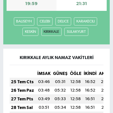
19:59
21:31
BALISEYH
CELEBI
DELICE
KARAKECILI
KESKİN
KIRIKKALE
SULAKYURT
KIRIKKALE AYLIK NAMAZ VAKITLERI
İMSAK
GÜNEŞ
ÖĞLE
İKINDI
AKŞA
25 Tem Cts
03:46
05:31
12:58
16:52
20:14
26 Tem Paz
03:48
05:32
12:58
16:52
20:13
27 Tem Pts
03:49
05:33
12:58
16:51
20:12
28 Tem Sal
03:51
05:34
12:58
16:51
20:11