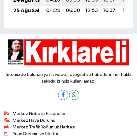
24 Ağu Pts
04:28
05:59
12:53
16:37
19:38
25 Ağu Sal
04:29
06:00
12:53
16:37
19:36
Sitemizde bulunan yazı , video, fotoğraf ve haberlerin her hakkı
saklıdır. İzinsiz kullanılamaz.
Merkez Nöbetçi Eczaneler
Merkez Hava Durumu
Merkez Trafik Yoğunluk Haritası
Puan Durumu ve Fikstür