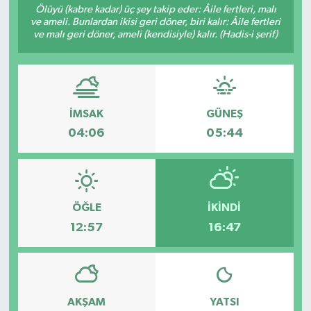
Ölüyü (kabre kadar) üç şey takip eder: Âile fertleri, malı
ve ameli. Bunlardan ikisi geri döner, biri kalır: Âile fertleri
ve malı geri döner, ameli (kendisiyle) kalır. (Hadis-i şerif)
İMSAK
GÜNEŞ
04:06
05:44
ÖĞLE
İKINDI
12:57
16:47
AKŞAM
YATSI