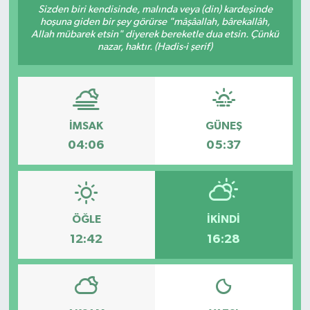
Sizden biri kendisinde, malında veya (din) kardeşinde
hoşuna giden bir şey görürse "mâşâallah, bârekallâh,
Allah mübarek etsin" diyerek bereketle dua etsin. Çünkü
nazar, haktır. (Hadis-i şerif)
İMSAK
GÜNEŞ
04:06
05:37
ÖĞLE
İKINDI
12:42
16:28