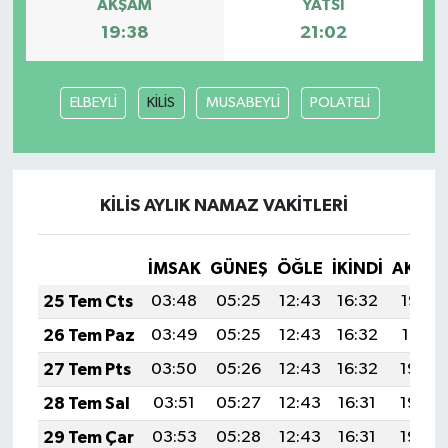
AKŞAM
YATSI
19:38
21:02
ELBEYLİ
KİLİS
MUSABEYLİ
POLATELİ
KİLİS AYLIK NAMAZ VAKITLERI
İMSAK
GÜNEŞ
ÖĞLE
İKINDI
AKŞA
25 Tem Cts
03:48
05:25
12:43
16:32
19:52
26 Tem Paz
03:49
05:25
12:43
16:32
19:51
27 Tem Pts
03:50
05:26
12:43
16:32
19:50
28 Tem Sal
03:51
05:27
12:43
16:31
19:49
29 Tem Çar
03:53
05:28
12:43
16:31
19:48