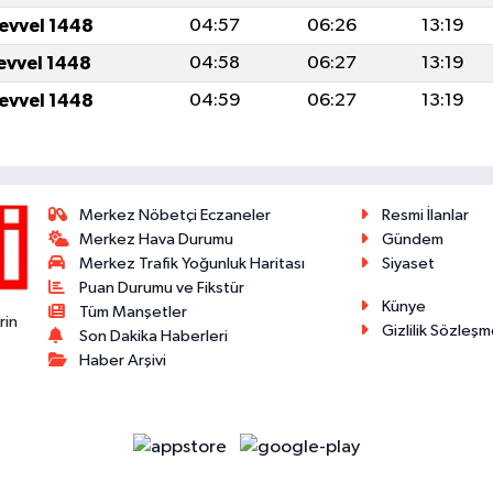
levvel 1448
04:57
06:26
13:19
levvel 1448
04:58
06:27
13:19
levvel 1448
04:59
06:27
13:19
Merkez Nöbetçi Eczaneler
Resmi İlanlar
Merkez Hava Durumu
Gündem
Merkez Trafik Yoğunluk Haritası
Siyaset
Puan Durumu ve Fikstür
Künye
Tüm Manşetler
rin
Gizlilik Sözleşm
Son Dakika Haberleri
Haber Arşivi