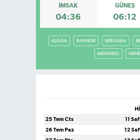
İMSAK
GÜNEŞ
04:36
06:12
ALİAĞA
BAYINDIR
BERGAMA
B
MENDERES
MEN
H
25 Tem Cts
11 Sa
26 Tem Paz
12 Sa