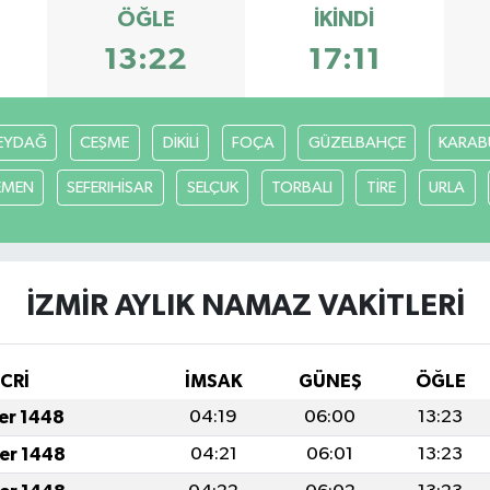
ÖĞLE
İKINDI
13:22
17:11
EYDAĞ
CEŞME
DİKİLİ
FOÇA
GÜZELBAHÇE
KARAB
EMEN
SEFERIHİSAR
SELÇUK
TORBALI
TİRE
URLA
İZMİR AYLIK NAMAZ VAKITLERI
İCRİ
İMSAK
GÜNEŞ
ÖĞLE
fer 1448
04:19
06:00
13:23
fer 1448
04:21
06:01
13:23