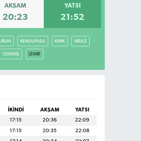
AKŞAM
YATSI
20:23
21:52
URUN
KEMALPAŞA
KINIK
KİRAZ
ÖDEMİŞ
İZMİR
İKINDI
AKŞAM
YATSI
17:15
20:36
22:09
17:15
20:35
22:08