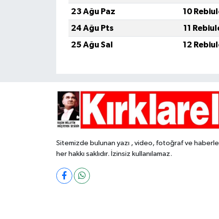
23 Ağu Paz
10 Rebiu
24 Ağu Pts
11 Rebiu
25 Ağu Sal
12 Rebiu
Sitemizde bulunan yazı , video, fotoğraf ve haberle
her hakkı saklıdır. İzinsiz kullanılamaz.