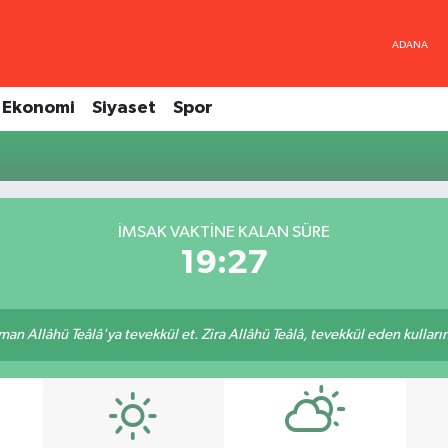
Ekonomi
Siyaset
Spor
İMSAK VAKTINE KALAN SÜRE
19:27
an Allâhü Teâlâ'ya tevekkül et. Zira Allâhü Teâlâ, tevekkül eden kullarını