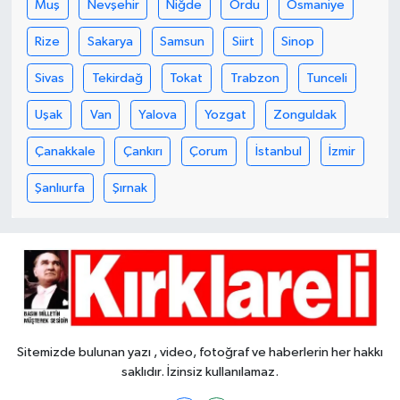
Muş
Nevşehir
Niğde
Ordu
Osmaniye
Rize
Sakarya
Samsun
Siirt
Sinop
Sivas
Tekirdağ
Tokat
Trabzon
Tunceli
Uşak
Van
Yalova
Yozgat
Zonguldak
Çanakkale
Çankırı
Çorum
İstanbul
İzmir
Şanlıurfa
Şırnak
Sitemizde bulunan yazı , video, fotoğraf ve haberlerin her hakkı
saklıdır. İzinsiz kullanılamaz.