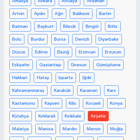
Amasya
Ankara
Antalya
Ardahan
Artvin
Aydın
Ağrı
Balıkesir
Bartın
Batman
Bayburt
Bilecik
Bingöl
Bitlis
Bolu
Burdur
Bursa
Denizli
Diyarbakır
Düzce
Edirne
Elazığ
Erzincan
Erzurum
Eskişehir
Gaziantep
Giresun
Gümüşhane
Hakkari
Hatay
Isparta
Iğdır
Kahramanmaraş
Karabük
Karaman
Kars
Kastamonu
Kayseri
Kilis
Kocaeli
Konya
Kütahya
Kırklareli
Kırıkkale
Kırşehir
Malatya
Manisa
Mardin
Mersin
Muğla