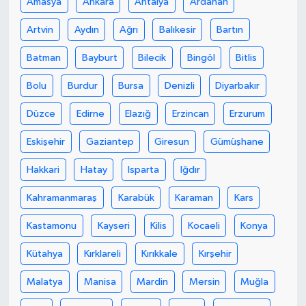
Amasya
Ankara
Antalya
Ardahan
Artvin
Aydın
Ağrı
Balıkesir
Bartın
Batman
Bayburt
Bilecik
Bingöl
Bitlis
Bolu
Burdur
Bursa
Denizli
Diyarbakır
Düzce
Edirne
Elazığ
Erzincan
Erzurum
Eskişehir
Gaziantep
Giresun
Gümüşhane
Hakkari
Hatay
Isparta
Iğdır
Kahramanmaraş
Karabük
Karaman
Kars
Kastamonu
Kayseri
Kilis
Kocaeli
Konya
Kütahya
Kırklareli
Kırıkkale
Kırşehir
Malatya
Manisa
Mardin
Mersin
Muğla