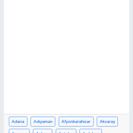
Adana
Adıyaman
Afyonkarahisar
Aksaray