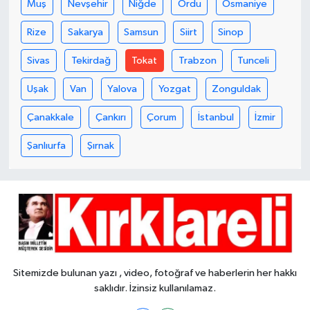
Muş
Nevşehir
Niğde
Ordu
Osmaniye
Rize
Sakarya
Samsun
Siirt
Sinop
Sivas
Tekirdağ
Tokat
Trabzon
Tunceli
Uşak
Van
Yalova
Yozgat
Zonguldak
Çanakkale
Çankırı
Çorum
İstanbul
İzmir
Şanlıurfa
Şırnak
Sitemizde bulunan yazı , video, fotoğraf ve haberlerin her hakkı
saklıdır. İzinsiz kullanılamaz.