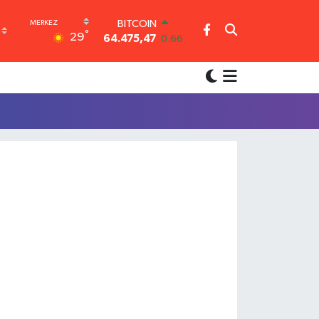
BITCOIN
°
29
64.475,47
0.66
DOLAR
47,5971
0.05
EURO
55,1336
0.18
STERLİN
64,2534
0.22
GRAM ALTIN
6518.23
0.39
BİST100
13.703
0