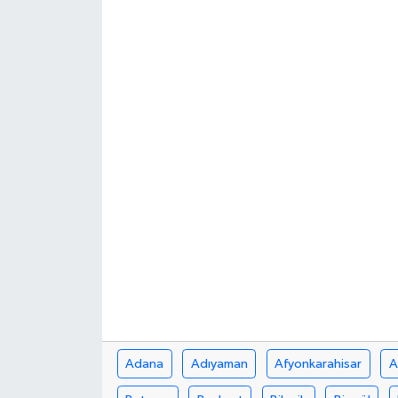
Adana
Adıyaman
Afyonkarahisar
A