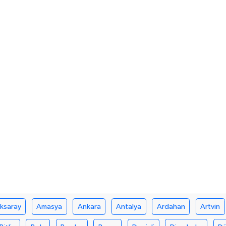
ksaray
Amasya
Ankara
Antalya
Ardahan
Artvin