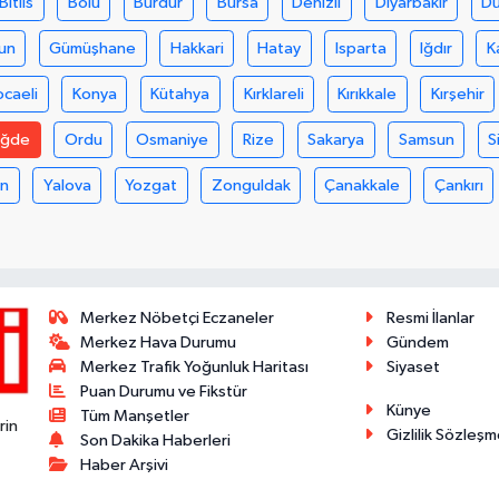
Bitlis
Bolu
Burdur
Bursa
Denizli
Diyarbakır
D
un
Gümüşhane
Hakkari
Hatay
Isparta
Iğdır
K
ocaeli
Konya
Kütahya
Kırklareli
Kırıkkale
Kırşehir
iğde
Ordu
Osmaniye
Rize
Sakarya
Samsun
S
an
Yalova
Yozgat
Zonguldak
Çanakkale
Çankırı
Merkez Nöbetçi Eczaneler
Resmi İlanlar
Merkez Hava Durumu
Gündem
Merkez Trafik Yoğunluk Haritası
Siyaset
Puan Durumu ve Fikstür
Künye
Tüm Manşetler
rin
Gizlilik Sözleşm
Son Dakika Haberleri
Haber Arşivi