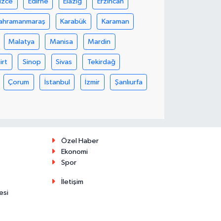
üzce
Edirne
Elazığ
Erzincan
ahramanmaraş
Karabük
Karaman
Malatya
Manisa
Mardin
iirt
Sinop
Sivas
Tekirdağ
Çorum
İstanbul
İzmir
Şanlıurfa
Özel Haber
Ekonomi
Spor
İletişim
esi