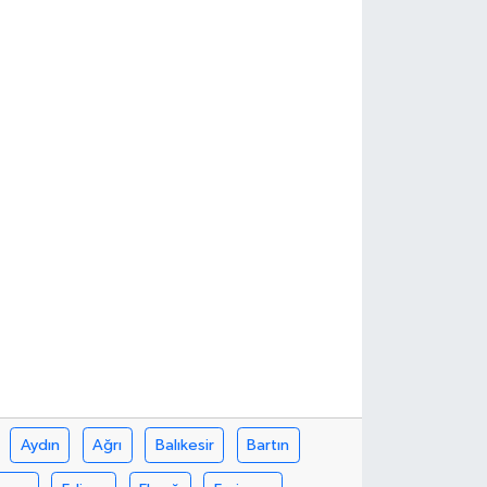
Aydın
Ağrı
Balıkesir
Bartın