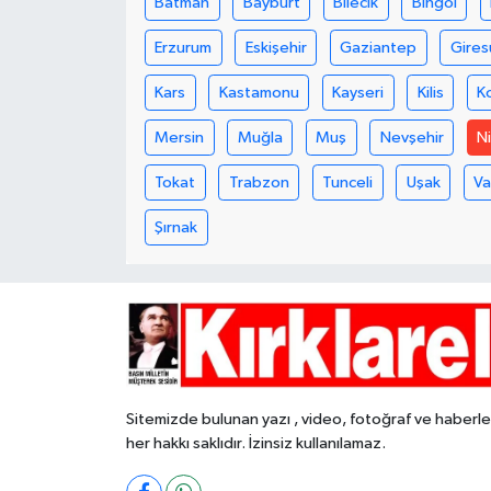
Batman
Bayburt
Bilecik
Bingöl
Erzurum
Eskişehir
Gaziantep
Gires
Kars
Kastamonu
Kayseri
Kilis
K
Mersin
Muğla
Muş
Nevşehir
N
Tokat
Trabzon
Tunceli
Uşak
V
Şırnak
Sitemizde bulunan yazı , video, fotoğraf ve haberle
her hakkı saklıdır. İzinsiz kullanılamaz.