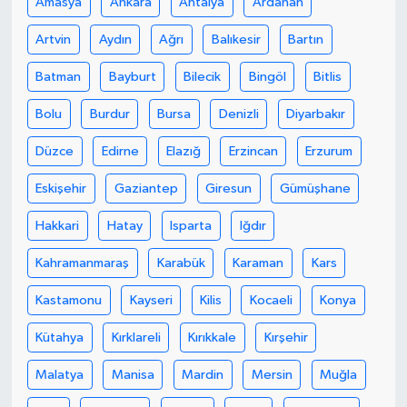
Amasya
Ankara
Antalya
Ardahan
Artvin
Aydın
Ağrı
Balıkesir
Bartın
Batman
Bayburt
Bilecik
Bingöl
Bitlis
Bolu
Burdur
Bursa
Denizli
Diyarbakır
Düzce
Edirne
Elazığ
Erzincan
Erzurum
Eskişehir
Gaziantep
Giresun
Gümüşhane
Hakkari
Hatay
Isparta
Iğdır
Kahramanmaraş
Karabük
Karaman
Kars
Kastamonu
Kayseri
Kilis
Kocaeli
Konya
Kütahya
Kırklareli
Kırıkkale
Kırşehir
Malatya
Manisa
Mardin
Mersin
Muğla