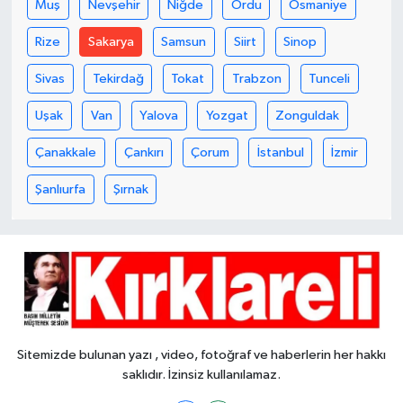
Muş
Nevşehir
Niğde
Ordu
Osmaniye
Rize
Sakarya
Samsun
Siirt
Sinop
Sivas
Tekirdağ
Tokat
Trabzon
Tunceli
Uşak
Van
Yalova
Yozgat
Zonguldak
Çanakkale
Çankırı
Çorum
İstanbul
İzmir
Şanlıurfa
Şırnak
Sitemizde bulunan yazı , video, fotoğraf ve haberlerin her hakkı
saklıdır. İzinsiz kullanılamaz.