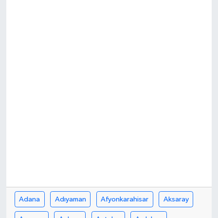
Adana
Adıyaman
Afyonkarahisar
Aksaray