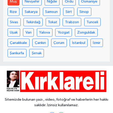
Muş
Nevşehir
Niğde
Ordu
Osmaniye
Rize
Sakarya
Samsun
Siirt
Sinop
Sivas
Tekirdağ
Tokat
Trabzon
Tunceli
Uşak
Van
Yalova
Yozgat
Zonguldak
Çanakkale
Çankırı
Çorum
İstanbul
İzmir
Şanlıurfa
Şırnak
Sitemizde bulunan yazı , video, fotoğraf ve haberlerin her hakkı
saklıdır. İzinsiz kullanılamaz.