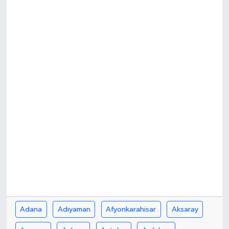
Adana
Adıyaman
Afyonkarahisar
Aksaray