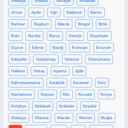
Amasya
Ankara
Antalya
Ardahan
Artvin
Aydın
Ağrı
Balıkesir
Bartın
Batman
Bayburt
Bilecik
Bingöl
Bitlis
Bolu
Burdur
Bursa
Denizli
Diyarbakır
Düzce
Edirne
Elazığ
Erzincan
Erzurum
Eskişehir
Gaziantep
Giresun
Gümüşhane
Hakkari
Hatay
Isparta
Iğdır
Kahramanmaraş
Karabük
Karaman
Kars
Kastamonu
Kayseri
Kilis
Kocaeli
Konya
Kütahya
Kırklareli
Kırıkkale
Kırşehir
Malatya
Manisa
Mardin
Mersin
Muğla