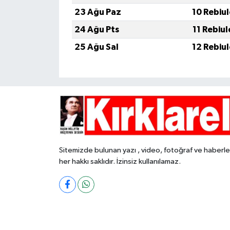
23 Ağu Paz
10 Rebiu
24 Ağu Pts
11 Rebiu
25 Ağu Sal
12 Rebiu
Sitemizde bulunan yazı , video, fotoğraf ve haberle
her hakkı saklıdır. İzinsiz kullanılamaz.