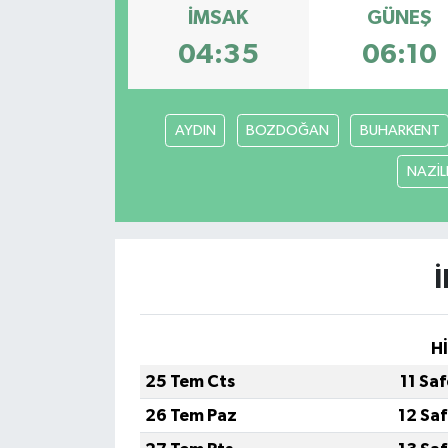
İMSAK
GÜNEŞ
04:35
06:10
AYDIN
BOZDOĞAN
BUHARKENT
NAZİLL
H
25 Tem Cts
11 Sa
26 Tem Paz
12 Sa