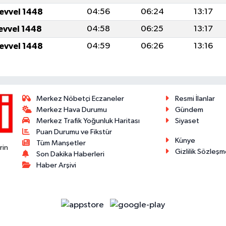
levvel 1448
04:56
06:24
13:17
levvel 1448
04:58
06:25
13:17
levvel 1448
04:59
06:26
13:16
Merkez Nöbetçi Eczaneler
Resmi İlanlar
Merkez Hava Durumu
Gündem
Merkez Trafik Yoğunluk Haritası
Siyaset
Puan Durumu ve Fikstür
Künye
Tüm Manşetler
rin
Gizlilik Sözleşm
Son Dakika Haberleri
Haber Arşivi