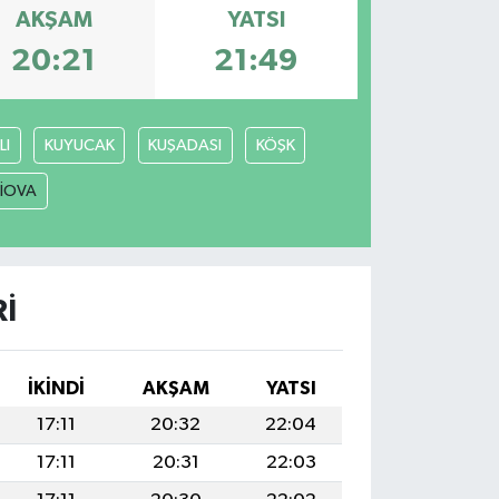
AKŞAM
YATSI
20:21
21:49
LI
KUYUCAK
KUŞADASI
KÖŞK
LİOVA
I
İKINDI
AKŞAM
YATSI
17:11
20:32
22:04
17:11
20:31
22:03