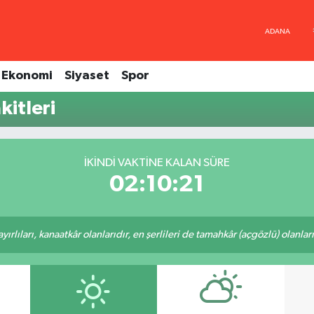
Ekonomi
Siyaset
Spor
kitleri
İKINDI VAKTINE KALAN SÜRE
02:10:21
rlıları, kanaatkâr olanlarıdır, en şerlileri de tamahkâr (açgözlü) olanlarıd