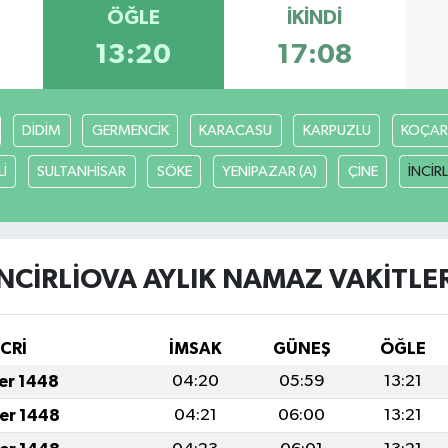
ÖĞLE
İKINDI
13:20
17:08
DİDİM
GERMENCİK
KARACASU
KARPUZLU
KOÇAR
İ
SULTANHİSAR
SÖKE
YENİPAZAR (A)
ÇİNE
İNCİR
İNCİRLİOVA AYLIK NAMAZ VAKITLER
İCRİ
İMSAK
GÜNEŞ
ÖĞLE
fer 1448
04:20
05:59
13:21
fer 1448
04:21
06:00
13:21