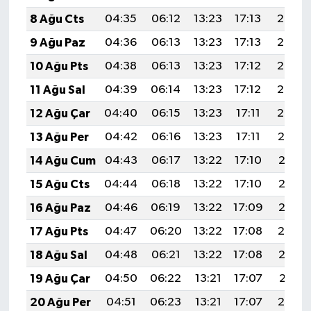
8 Ağu Cts
04:35
06:12
13:23
17:13
20:25
9 Ağu Paz
04:36
06:13
13:23
17:13
20:24
10 Ağu Pts
04:38
06:13
13:23
17:12
20:23
11 Ağu Sal
04:39
06:14
13:23
17:12
20:22
12 Ağu Çar
04:40
06:15
13:23
17:11
20:20
13 Ağu Per
04:42
06:16
13:23
17:11
20:19
14 Ağu Cum
04:43
06:17
13:22
17:10
20:18
15 Ağu Cts
04:44
06:18
13:22
17:10
20:16
16 Ağu Paz
04:46
06:19
13:22
17:09
20:15
17 Ağu Pts
04:47
06:20
13:22
17:08
20:14
18 Ağu Sal
04:48
06:21
13:22
17:08
20:12
19 Ağu Çar
04:50
06:22
13:21
17:07
20:11
20 Ağu Per
04:51
06:23
13:21
17:07
20:10