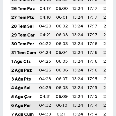
26 Tem Paz
04:17
06:00
13:24
17:17
20:39
27 Tem Pts
04:18
06:01
13:24
17:17
20:38
28 Tem Sal
04:20
06:02
13:24
17:17
20:37
29 Tem Çar
04:21
06:03
13:24
17:17
20:36
30 Tem Per
04:22
06:03
13:24
17:16
20:35
31 Tem Cum
04:24
06:04
13:24
17:16
20:34
1 Ağu Cts
04:25
06:05
13:24
17:16
20:33
2 Ağu Paz
04:26
06:06
13:24
17:16
20:32
3 Ağu Pts
04:28
06:07
13:24
17:15
20:31
4 Ağu Sal
04:29
06:08
13:24
17:15
20:30
5 Ağu Çar
04:31
06:09
13:24
17:15
20:29
6 Ağu Per
04:32
06:10
13:24
17:14
20:28
7 Ağu Cum
04:33
06:11
13:24
17:14
20:26