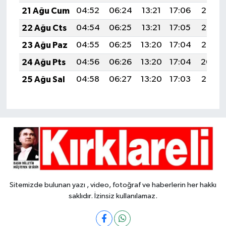
21 Ağu Cum
04:52
06:24
13:21
17:06
20:08
22 Ağu Cts
04:54
06:25
13:21
17:05
20:07
23 Ağu Paz
04:55
06:25
13:20
17:04
20:05
24 Ağu Pts
04:56
06:26
13:20
17:04
20:04
25 Ağu Sal
04:58
06:27
13:20
17:03
20:02
Sitemizde bulunan yazı , video, fotoğraf ve haberlerin her hakkı
saklıdır. İzinsiz kullanılamaz.