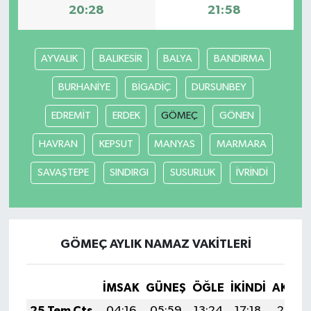
20:28
21:58
AYVALIK
BALIKESİR
BALYA
BANDIRMA
BURHANİYE
BİGADİÇ
DURSUNBEY
EDREMİT
ERDEK
GÖMEÇ
GÖNEN
HAVRAN
KEPSUT
MANYAS
MARMARA
SAVAŞTEPE
SINDIRGI
SUSURLUK
İVRİNDİ
GÖMEÇ AYLIK NAMAZ VAKITLERI
İMSAK
GÜNEŞ
ÖĞLE
İKINDI
AKŞA
25 Tem Cts
04:16
05:59
13:24
17:18
20:39