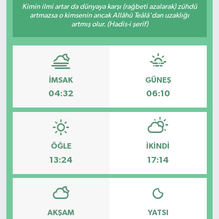
Kimin ilmi artar da dünyaya karşı (rağbeti azalarak) zühdü
artmazsa o kimsenin ancak Allâhü Teâlâ'dan uzaklığı
artmış olur. (Hadis-i şerif)
İMSAK
GÜNEŞ
04:32
06:10
ÖĞLE
İKINDI
13:24
17:14
AKŞAM
YATSI