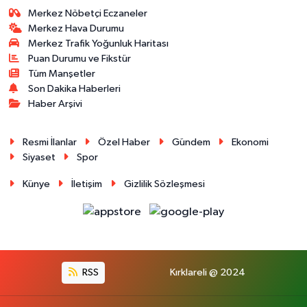
Merkez Nöbetçi Eczaneler
Merkez Hava Durumu
Merkez Trafik Yoğunluk Haritası
Puan Durumu ve Fikstür
Tüm Manşetler
Son Dakika Haberleri
Haber Arşivi
Resmi İlanlar
Özel Haber
Gündem
Ekonomi
Siyaset
Spor
Künye
İletişim
Gizlilik Sözleşmesi
RSS
Kırklareli @ 2024