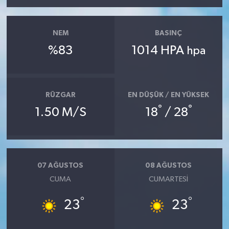
NEM
BASINÇ
%83
1014 HPA
hpa
RÜZGAR
EN DÜŞÜK / EN YÜKSEK
°
°
1.50 M/S
18
/ 28
07 AĞUSTOS
08 AĞUSTOS
CUMA
CUMARTESI
°
°
23
23