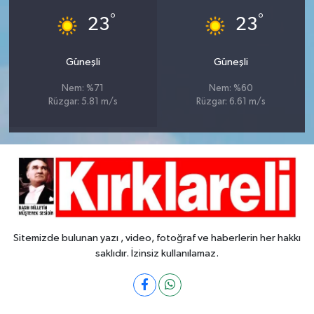
°
°
23
23
Güneşli
Güneşli
Nem: %71
Nem: %60
Rüzgar: 5.81 m/s
Rüzgar: 6.61 m/s
Sitemizde bulunan yazı , video, fotoğraf ve haberlerin her hakkı
saklıdır. İzinsiz kullanılamaz.