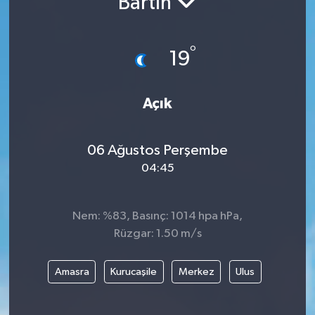
Bartın
°
19
Açık
06 Ağustos Perşembe
04:45
Nem: %83, Basınç: 1014 hpa hPa,
Rüzgar: 1.50 m/s
Amasra
Kurucaşile
Merkez
Ulus